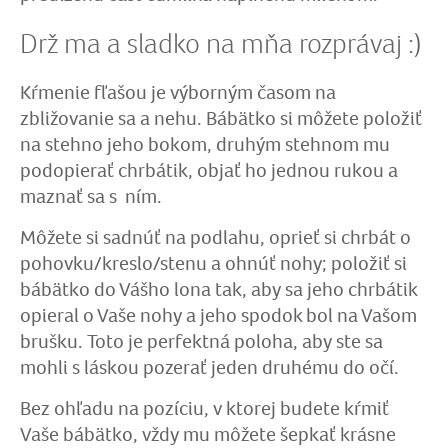
Drž ma a sladko na mňa rozprávaj :)
Kŕmenie fľašou je výborným časom na
zbližovanie sa a nehu. Bábätko si môžete položiť
na stehno jeho bokom, druhým stehnom mu
podopierať chrbátik, objať ho jednou rukou a
maznať sa s ním.
Môžete si sadnúť na podlahu, oprieť si chrbát o
pohovku/kreslo/stenu a ohnúť nohy; položiť si
bábätko do Vášho lona tak, aby sa jeho chrbátik
opieral o Vaše nohy a jeho spodok bol na Vašom
brušku. Toto je perfektná poloha, aby ste sa
mohli s láskou pozerať jeden druhému do očí.
Bez ohľadu na pozíciu, v ktorej budete kŕmiť
Vaše bábätko, vždy mu môžete šepkať krásne