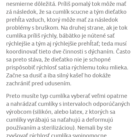
nesmierne dôležitá. Príliš pomalý tok môže mať
zá následok, že sa cumlík scucne a tým dieťatko
prehĺta vzduch, ktorý môže mať za následok
problémy s bruškom. Na druhej strane, ak je tok
cumlíka príliš rýchly, bábätko je nútené sať
rýchlejšie a tým aj rýchlejšie prehĺtať; teda musí
koordinovať tieto dve činnosti s dýchaním. Často
sa preto stáva, že dieťatko nie je schopné
prispôsobiť rýchlosť satia rýchlemu toku mlieka.
Začne sa dusiť a iba silný kašeľ ho dokáže
zachrániť pred udusením.
Preto musíte typ cumlíka vyberať veľmi opatrne
a nahrádzať cumlíky s intervaloch odporúčaných
výrobcom (silikón, alebo latex, z ktorých sa
cumlíky vyrábajú sa naťahujú a deformujú
používaním a sterilizáciou). Nemali by ste
zvyšovať rýchlosť cumlíka svojpomocne.