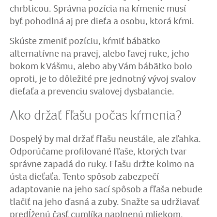
chrbticou. Správna pozícia na kŕmenie musí
byť pohodlná aj pre dieťa a osobu, ktorá kŕmi.
Skúste zmeniť pozíciu, kŕmiť bábätko
alternatívne na pravej, alebo ľavej ruke, jeho
bokom k Vášmu, alebo aby Vám bábätko bolo
oproti, je to dôležité pre jednotný vývoj svalov
dieťaťa a prevenciu svalovej dysbalancie.
Ako držať fľašu počas kŕmenia?
Dospelý by mal držať fľašu neustále, ale zľahka.
Odporúčame profilované fľaše, ktorých tvar
správne zapadá do ruky. Fľašu držte kolmo na
ústa dieťaťa. Tento spôsob zabezpečí
adaptovanie na jeho sací spôsob a fľaša nebude
tlačiť na jeho ďasná a zuby. Snažte sa udržiavať
predĺženú časť cumlíka naplnenú mliekom.