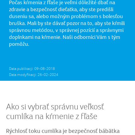
Počas kŕmenia z fľaše je veľmi dôležité dbať na
zdravie a bezpečnosť dieťatka, aby ste predišli
duseniu sa, alebo možným problémom s bolesťou
bruška. Mali by ste dávať pozor na to, aby ste kŕmili
správnou metódou, v správnej pozícií a správnymi
doplnkami na kŕmenie. Naši odborníci Vám s tým
pomôžu.
Data publikacji: 09-08-2018
Data modyfikacji: 26-02-2024
Ako si vybrať správnu veľkosť
cumlíka na kŕmenie z fľaše
Rýchlosť toku cumlíka je bezpečnosť bábätka