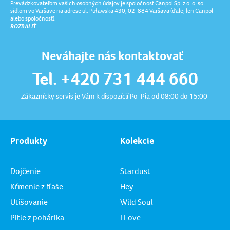
Prevádzkovateľom vašich osobných údajov je spoločnosť Canpol Sp. z o. o. so
sídlom vo Varšave na adrese ul. Puławska 430, 02-884 Varšava (ďalej len Canpol
alebo spoločnosť).
ROZBALIŤ
Neváhajte nás kontaktovať
Tel. +420 731 444 660
Zákaznícky servis je Vám k dispozícií Po-Pia od 08:00 do 15:00
Produkty
Kolekcie
Dojčenie
Stardust
Kŕmenie z fľaše
Hey
Utišovanie
Wild Soul
Pitie z pohárika
I Love