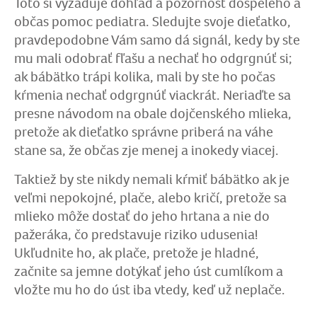
Toto si vyžaduje dohľad a pozornosť dospelého a
občas pomoc pediatra. Sledujte svoje dieťatko,
pravdepodobne Vám samo dá signál, kedy by ste
mu mali odobrať fľašu a nechať ho odgrgnúť si;
ak bábätko trápi kolika, mali by ste ho počas
kŕmenia nechať odgrgnúť viackrát. Neriaďte sa
presne návodom na obale dojčenského mlieka,
pretože ak dieťatko správne priberá na váhe
stane sa, že občas zje menej a inokedy viacej.
Taktiež by ste nikdy nemali kŕmiť bábätko ak je
veľmi nepokojné, plače, alebo kričí, pretože sa
mlieko môže dostať do jeho hrtana a nie do
pažeráka, čo predstavuje riziko udusenia!
Ukľudnite ho, ak plače, pretože je hladné,
začnite sa jemne dotýkať jeho úst cumlíkom a
vložte mu ho do úst iba vtedy, keď už neplače.