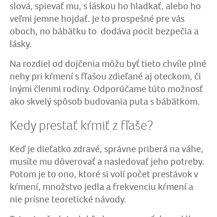
slová, spievať mu, s láskou ho hladkať, alebo ho
veľmi jemne hojdať. Je to prospešné pre vás
oboch, no bábätku to dodáva pocit bezpečia a
lásky.
Na rozdiel od dojčenia môžu byť tieto chvíle plné
nehy pri kŕmení s fľašou zdieľané aj oteckom, či
inými členmi rodiny. Odporúčame túto možnosť
ako skvelý spôsob budovania puta s bábätkom.
Kedy prestať kŕmiť z fľaše?
Keď je dieťatko zdravé, správne priberá na váhe,
musíte mu dôverovať a nasledovať jeho potreby.
Potom je to ono, ktoré si volí počet prestávok v
kŕmení, množstvo jedla a frekvenciu kŕmení a
nie prísne teoretické návody.