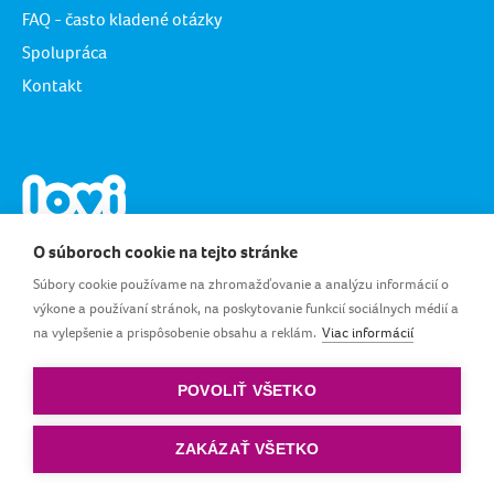
FAQ - často kladené otázky
Spolupráca
Kontakt
O súboroch cookie na tejto stránke
Súbory cookie používame na zhromažďovanie a analýzu informácií o
výkone a používaní stránok, na poskytovanie funkcií sociálnych médií a
na vylepšenie a prispôsobenie obsahu a reklám.
Viac informácií
SK_SK
POVOLIŤ VŠETKO
Podmienky používania
|
Ochrana osobných údajov
|
Pravidlá cookie
ZAKÁZAŤ VŠETKO
© podľa LOVI. Všetky práva vyhradené.