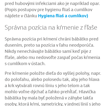
pred hubovými infekciami ako je napríklad opar.
(Popis postupov pre hygienu fliaš a cumlíkov
nájdete v článku
Hygiena fliaš a cumlíkov)
Správna pozícia na kŕmenie z fľaše
Správna pozícia pri kŕmení chráni bábätko pred
dusením, preto sa pozícia v ľahu neodporúča.
Nikdy nenechávajte bábätko samí keď pije z
fľaše, alebo mu nedovoľte zaspať počas kŕmenia
s cumlíkom v ústach.
Pre kŕmenie položte dieťa do vyššej polohy, napr.
do poloľahu, alebo polosedu tak, aby jeho hlava
a krk vytvárali rovnú líniu s jeho telom a tak
mohlo voľne dýchať a ľahko prehĺtať. Hlavička
bábätka by mala byť položená v záhybe lakťa
osoby, ktorá kŕmi, symetricky, v jednej línií s jeho