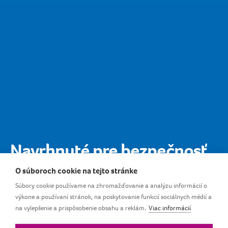
Navrhnuté pre bezpečnosť
najmenších
O súboroch cookie na tejto stránke
Súbory cookie používame na zhromažďovanie a analýzu informácií o
výkone a používaní stránok, na poskytovanie funkcií sociálnych médií a
Bezpečnosť detí je pre nás prvoradá, preto sú retiazky
na vylepšenie a prispôsobenie obsahu a reklám.
Viac informácií
na cumlíky LOVI navrhnuté s oblými okrajmi, pre