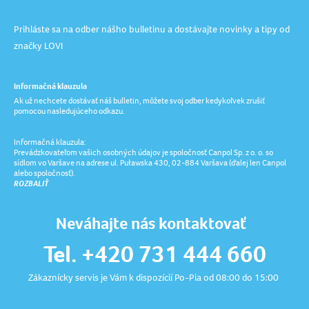
Prihláste sa na odber nášho bulletinu a dostávajte novinky a tipy od
značky LOVI
Informačná klauzula
Ak už nechcete dostávať náš bulletin, môžete svoj odber kedykoľvek zrušiť
pomocou nasledujúceho odkazu.
Informačná klauzula:
Prevádzkovateľom vašich osobných údajov je spoločnosť Canpol Sp. z o. o. so
sídlom vo Varšave na adrese ul. Puławska 430, 02-884 Varšava (ďalej len Canpol
alebo spoločnosť).
ROZBALIŤ
Neváhajte nás kontaktovať
Tel. +420 731 444 660
Zákaznícky servis je Vám k dispozícií Po-Pia od 08:00 do 15:00