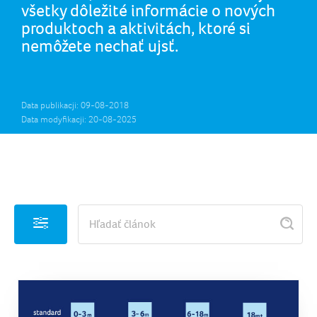
všetky dôležité informácie o nových
produktoch a aktivitách, ktoré si
nemôžete nechať ujsť.
Data publikacji: 09-08-2018
Data modyfikacji: 20-08-2025