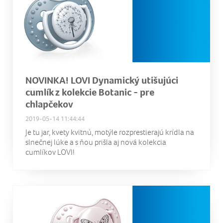
NOVINKA! LOVI Dynamický utišujúci
cumlík z kolekcie Botanic - pre
chlapčekov
2019-05-14 11:44:44
Je tu jar, kvety kvitnú, motýle rozprestierajú krídla na
slnečnej lúke a s ňou prišla aj nová kolekcia
cumlíkov LOVI!