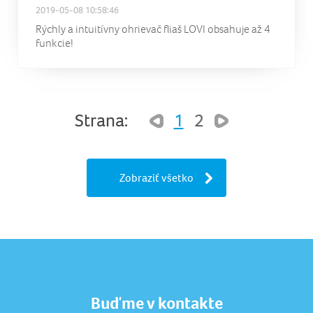
2019-05-08 10:58:46
Rýchly a intuitívny ohrievač fliaš LOVI obsahuje až 4
funkcie!
Strana:
1
2
Zobraziť všetko
Buďme v kontakte