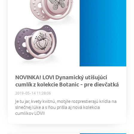
NOVINKA! LOVI Dynamický utišujúci
cumlík z kolekcie Botanic - pre dievčatká
2019-05-14 11:28:06
Je tu jar, kvety kvitnú, motýle rozprestierajú krídla na
slnečnej lúke a s ňou prišla aj nová kolekcia
cumlíkov LOVI!