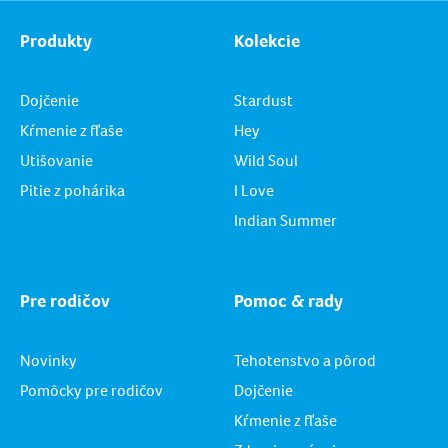
Produkty
Kolekcie
Dojčenie
Stardust
Kŕmenie z fľaše
Hey
Utišovanie
Wild Soul
Pitie z pohárika
I Love
Indian Summer
Pre rodičov
Pomoc & rady
Novinky
Tehotenstvo a pôrod
Pomôcky pre rodičov
Dojčenie
Kŕmenie z fľaše