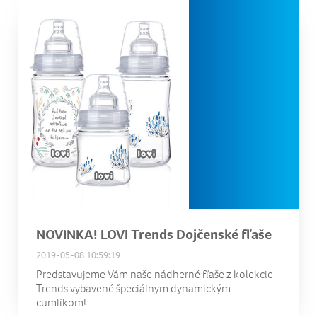
NOVINKA! LOVI Trends Dojčenské fľaše
2019-05-08 10:59:19
Predstavujeme Vám naše nádherné fľaše z kolekcie
Trends vybavené špeciálnym dynamickým
cumlíkom!