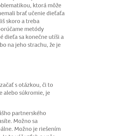
roblematikou, ktorá môže
 nemali brať učenie dieťaťa
liš skoro a treba
dporúčame metódy
 dieťa sa konečne utíši a
bo na jeho strachu, že je
začať s otázkou, či to
lie alebo súkromie, je
vášho partnerského
asíte. Možno sa
pálne. Možno je riešením