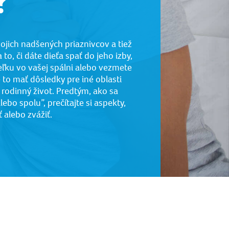
?
ojich nadšených priaznivcov a tiež
to, či dáte dieťa spať do jeho izby,
eľku vo vašej spálni alebo vezmete
e to mať dôsledky pre iné oblasti
e rodinný život. Predtým, ako sa
ebo spolu”, prečítajte si aspekty,
 alebo zvážiť.