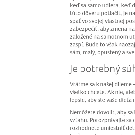
keď sa samo udiera, keď d
túto dôveru potlačiť, je n
spať vo svojej vlastnej pos
zabezpečiť, aby zmena n
založené na samotnom utiš
zaspí. Bude to však naozaj
sám, malý, opustený a sve
Je potrebný sú
Vráťme sa k našej dileme –
všetko chcete. Ak nie, aleb
lepšie, aby ste vaše dieťa 
Nemôžete dovoliť, aby sa
vzťahu. Porozprávajte sa 
rozhodnete umiestniť dets