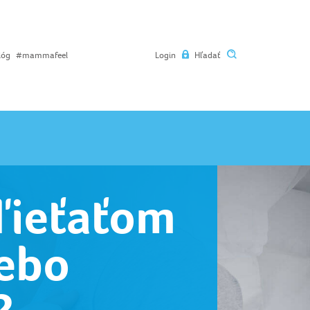
lóg
#mammafeel
Login
Hľadať
ďieťaťom
lebo