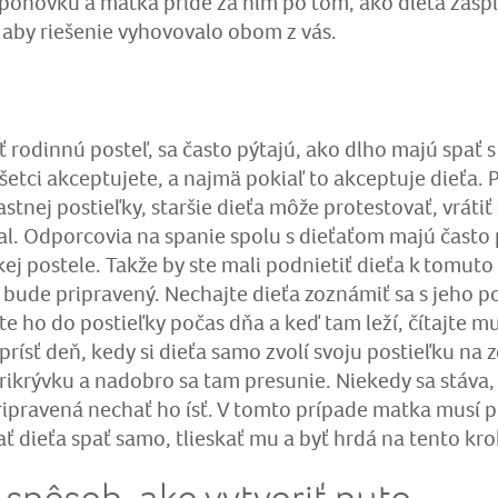
 pohovku a matka príde za ním po tom, ako dieťa zaspí.
 aby riešenie vyhovovalo obom z vás.
ť rodinnú posteľ, sa často pýtajú, ako dlho majú spať s
šetci akceptujete, a najmä pokiaľ to akceptuje dieťa. P
stnej postieľky, staršie dieťa môže protestovať, vrátiť
al. Odporcovia na spanie spolu s dieťaťom majú často 
kej postele. Takže by ste mali podnietiť dieťa k tomut
ude pripravený. Nechajte dieťa zoznámiť sa s jeho po
ajte ho do postieľky počas dňa a keď tam leží, čítajte m
rísť deň, kedy si dieťa samo zvolí svoju postieľku na 
rikrývku a nadobro sa tam presunie. Niekedy sa stáva, 
pripravená nechať ho ísť. V tomto prípade matka musí
ť dieťa spať samo, tlieskať mu a byť hrdá na tento kro
ý spôsob, ako vytvoriť puto