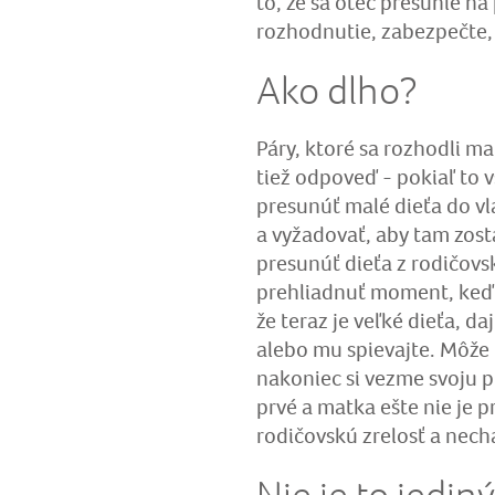
to, že sa otec presunie na
rozhodnutie, zabezpečte,
Ako dlho?
Páry, ktoré sa rozhodli ma
tiež odpoveď - pokiaľ to v
presunúť malé dieťa do vla
a vyžadovať, aby tam zost
presunúť dieťa z rodičovs
prehliadnuť moment, keď b
že teraz je veľké dieťa, d
alebo mu spievajte. Môže p
nakoniec si vezme svoju p
prvé a matka ešte nie je 
rodičovskú zrelosť a necha
Nie je to jedin