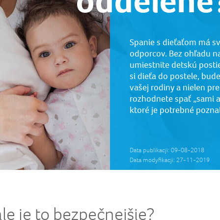
oddelene
Spanie s dieťaťom má sv
odporcov. Bez ohľadu na 
umiestnite detskú posti
si dieťa do postele, bud
vašej rodiny a nielen pr
rozhodnete spať „sami al
ktoré je potrebné poznať
Data publikacji: 09-08-2018
Data modyfikacji: 27-11-2019
le je to bezpečnejšie?