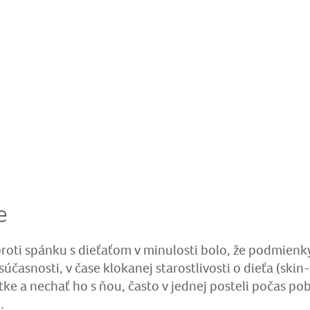
e
ti spánku s dieťaťom v minulosti bolo, že podmienky 
súčasnosti, v čase klokanej starostlivosti o dieťa (ski
tke a nechať ho s ňou, často v jednej posteli počas po
.