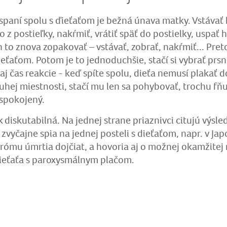
paní spolu s ďieťaťom je bežná únava matky. Vstávať 
 z postieľky, nakŕmiť, vrátiť späť do postielky, uspať h
h to znova zopakovať – vstávať, zobrať, nakŕmiť... Pre
eťaťom. Potom je to jednoduchšie, stačí si vybrať prsn
 aj čas reakcie - keď spíte spolu, dieťa nemusí plakať 
uhej miestnosti, stačí mu len sa pohybovať, trochu fň
uspokojený.
diskutabilná. Na jednej strane priaznivci citujú výsled
a zvyčajne spia na jednej posteli s dieťaťom, napr. v 
rómu úmrtia dojčiat, a hovoria aj o možnej okamžitej 
ieťaťa s paroxysmálnym plačom.