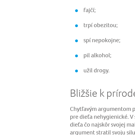
fajčí;
trpí obezitou;
spí nepokojne;
pil alkohol;
užil drogy.
Bližšie k prírod
Chytľavým argumentom pro
pre dieťa nehygienické. V 
dieťa čo najskôr svojej ma
argument stratil svoju silu