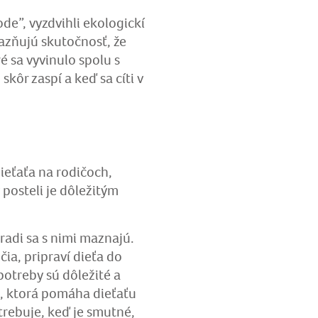
de”, vyzdvihli ekologickí
razňujú skutočnosť, že
ré sa vyvinulo spolu s
 skôr zaspí a keď sa cíti v
ieťaťa na rodičoch,
 posteli je dôležitým
 radi sa s nimi maznajú.
ia, pripraví dieťa do
otreby sú dôležité a
u, ktorá pomáha dieťaťu
trebuje, keď je smutné,