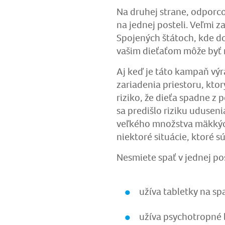
Na druhej strane, odporco
na jednej posteli. Veľmi 
Spojených štátoch, kde do
vašim dieťaťom môže byť
Aj keď je táto kampaň výr
zariadenia priestoru, ktor
riziko, že dieťa spadne z
sa predišlo riziku udusen
veľkého množstva mäkkých
niektoré situácie, ktoré s
Nesmiete spať v jednej pos
užíva tabletky na sp
užíva psychotropné l