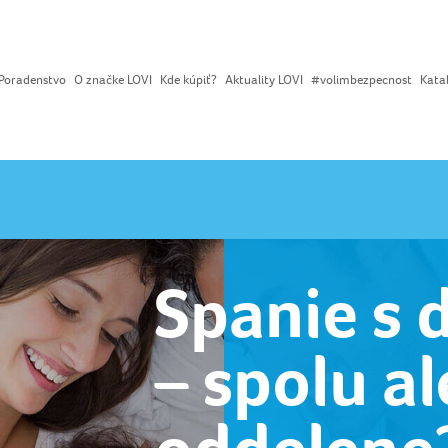
Poradenstvo
O značke LOVI
Kde kúpiť?
Aktuality LOVI
#volimbezpecnost
Kata
Spanie s 
– spolu a