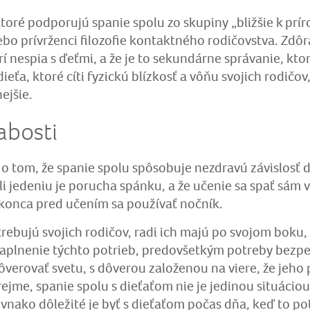
oré podporujú spanie spolu zo skupiny „bližšie k príro
lebo prívrženci filozofie kontaktného rodičovstva. Zdô
orí nespia s ďeťmi, a že je to sekundárne správanie, kto
dieťa, ktoré cíti fyzickú blízkosť a vôňu svojich rodičov,
ejšie.
abosti
 o tom, že spanie spolu spôsobuje nezdravú závislosť d
i jedeniu je porucha spánku, a že učenie sa spať sám v
konca pred učením sa používať nočník.
trebujú svojich rodičov, radi ich majú po svojom boku,
 Naplnenie týchto potrieb, predovšetkým potreby bezpeč
erovať svetu, s dôverou založenou na viere, že jeho p
jme, spanie spolu s dieťaťom nie je jedinou situácio
ovnako dôležité je byť s dieťaťom počas dňa, keď to po