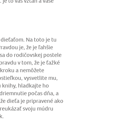
 Je to váš vzťah a vaše
 dieťaťom. Na toto je tu
ravdou je, že je ľahšie
 sa do rodičovskej postele
pravdu v tom, že je ťažké
o kroku a nemôžete
stieľkou, vysvetlite mu,
u knihy, hladkajte ho
zdriemnutie počas dňa, a
že dieťa je pripravené ako
 preukázať svoju múdru
k.