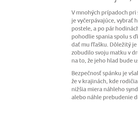
V mnohých prípadoch pri s
je vyčerpávajúce, vybrať ho
postele, a po pár hodinác
pohodlie spania spolu s ďi
dať mu fľašku. Dôležitý je
zobudilo svoju matku v dr
na to, že jeho hlad bude 
Bezpečnosť spánku je však 
že v krajinách, kde rodiči
nižšia miera náhleho synd
alebo náhle prebudenie d