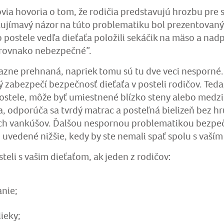
via hovoria o tom, že rodičia predstavujú hrozbu pre s
zaujímavý názor na túto problematiku bol prezentovan
 postele vedľa dieťaťa položili sekáčik na mäso a nadp
 rovnako nebezpečné”.
azne prehnaná, napriek tomu sú tu dve veci nesporné.
ý zabezpečí bezpečnosť dieťaťa v posteli rodičov. Ted
 postele, môže byť umiestnené blízko steny alebo medz
ia, odporúča sa tvrdý matrac a posteľná bielizeň bez 
 vankúšov. Ďalšou nespornou problematikou bezpečno
ú uvedené nižšie, kedy by ste nemali spať spolu s vaší
teli s vašim dieťaťom, ak jeden z rodičov:
anie;
ieky;