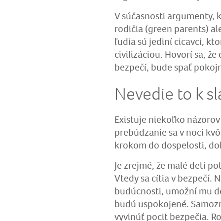
V súčasnosti argumenty, kt
rodičia (green parents) a
ľudia sú jediní cicavci, kt
civilizáciou. Hovorí sa, že 
bezpečí, bude spať pokojn
Nevedie to k sl
Existuje niekoľko názorov
prebúdzanie sa v noci kvôl
krokom do dospelosti, do
Je zrejmé, že malé deti po
Vtedy sa cítia v bezpečí.
budúcnosti, umožní mu dôv
budú uspokojené. Samozre
vyvinúť pocit bezpečia. R