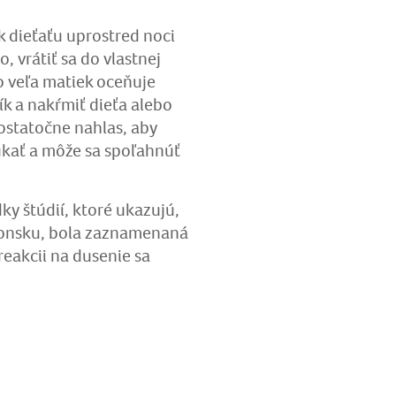
k dieťaťu uprostred noci
o, vrátiť sa do vlastnej
to veľa matiek oceňuje
ík a nakŕmiť dieťa alebo
dostatočne nahlas, aby
ukať a môže sa spoľahnúť
ky štúdií, ktoré ukazujú,
Japonsku, bola zaznamenaná
reakcii na dusenie sa