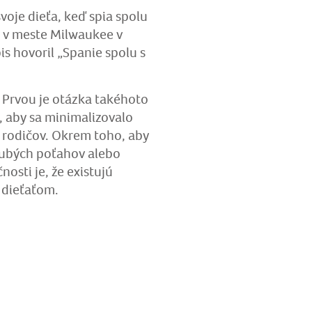
voje dieťa, keď spia spolu
ý v meste Milwaukee v
is hovoril „Spanie spolu s
 Prvou je otázka takéhoto
a, aby sa minimalizovalo
i rodičov. Okrem toho, aby
hrubých poťahov alebo
sti je, že existujú
m dieťaťom.