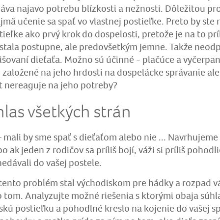
áva najavo potrebu blízkosti a nežnosti. Dôležitou p
ajmä učenie sa spať vo vlastnej postieľke. Preto by ste
tieľke ako prvý krok do dospelosti, pretože je na to prí
astala postupne, ale predovšetkým jemne. Takže neo
ovaní dieťaťa. Možno sú účinné - plačúce a vyčerpané
 založené na jeho hrdosti na dospelácke správanie ale
t nereaguje na jeho potreby?
hlas všetkých strán
 mali by sme spať s dieťaťom alebo nie ... Navrhujeme 
o ak jeden z rodičov sa príliš bojí, váži si príliš pohod
nedávali do vašej postele.
 tento problém stal východiskom pre hádky a rozpad 
o tom. Analyzujte možné riešenia s ktorými obaja súhl
kú postieľku a pohodlné kreslo na kojenie do vašej s