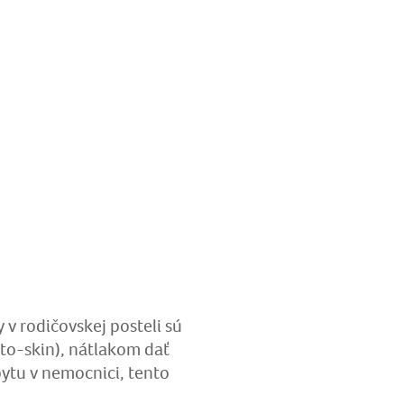
v rodičovskej posteli sú
n-to-skin), nátlakom dať
bytu v nemocnici, tento