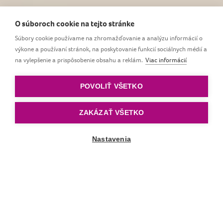
Navrhnuté rečovými terapeutmi. Utišujúce
O súboroch cookie na tejto stránke
®
dynamické cumlíky LOVI
majú unikátnu
Súbory cookie používame na zhromažďovanie a analýzu informácií o
štruktúru, sú vyrobené z heterogénnej vrstvy
výkone a používaní stránok, na poskytovanie funkcií sociálnych médií a
silikónu, ktorá podporuje prirodzený sací rytmus
na vylepšenie a prispôsobenie obsahu a reklám.
Viac informácií
dieťaťa. Majú symetrický tvar, ktorý je podobný
bradavke.
POVOLIŤ VŠETKO
ZAKÁZAŤ VŠETKO
Nastavenia
Posunúť nadol