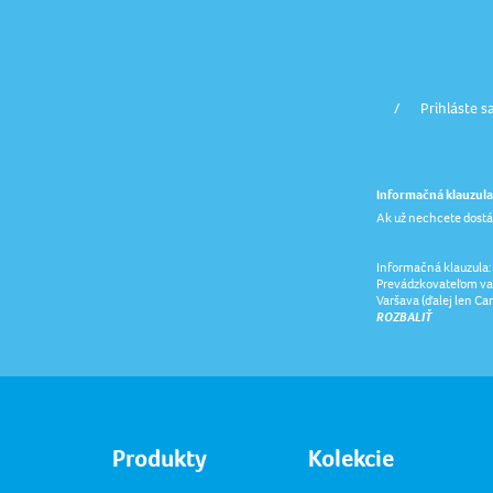
Prihláste s
Informačná klauzula
Ak už nechcete dostá
Informačná klauzula:
Prevádzkovateľom vaš
Varšava (ďalej len Ca
ROZBALIŤ
Produkty
Kolekcie