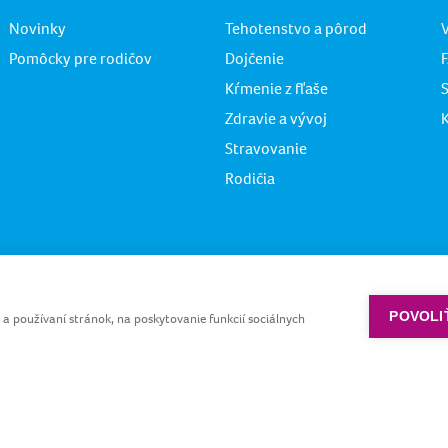
Novinky
Tehotenstvo a pôrod
Pomôcky pre rodičov
Dojčenie
F
Kŕmenie z fľaše
Zdravie a vývoj
Stravovanie
Rodičia
Podmienky používani
K
© podľa LOVI. Všetky
POVOLI
 používaní stránok, na poskytovanie funkcií sociálnych