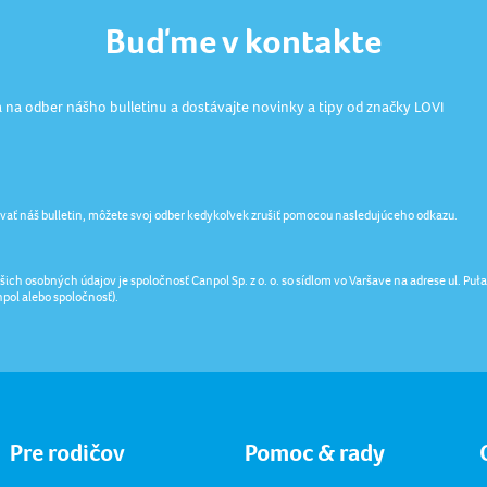
Buďme v kontakte
a na odber nášho bulletinu a dostávajte novinky a tipy od značky LOVI
vať náš bulletin, môžete svoj odber kedykoľvek zrušiť pomocou nasledujúceho odkazu.
ich osobných údajov je spoločnosť Canpol Sp. z o. o. so sídlom vo Varšave na adrese ul. P
npol alebo spoločnosť).
Pre rodičov
Pomoc & rady