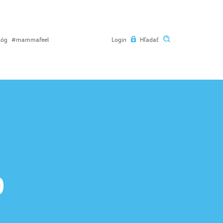
lóg
#mammafeel
Login
Hľadať
0