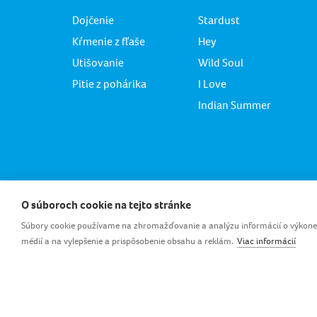
Dojčenie
Stardust
Kŕmenie z fľaše
Hey
Utišovanie
Wild Soul
Pitie z pohárika
I Love
Indian Summer
O súboroch cookie na tejto stránke
SK_S
Súbory cookie používame na zhromažďovanie a analýzu informácií o výkone a
médií a na vylepšenie a prispôsobenie obsahu a reklám.
Viac informácií