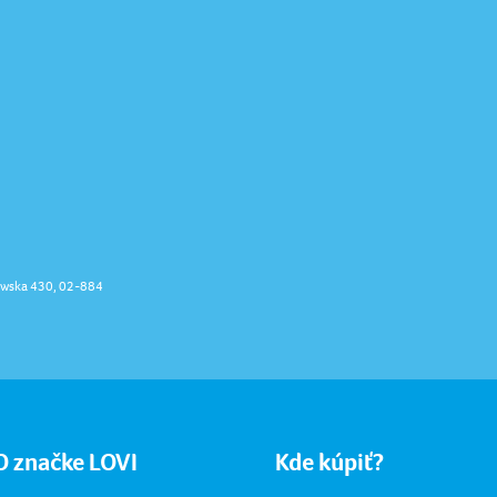
uławska 430, 02-884
O značke LOVI
Kde kúpiť?