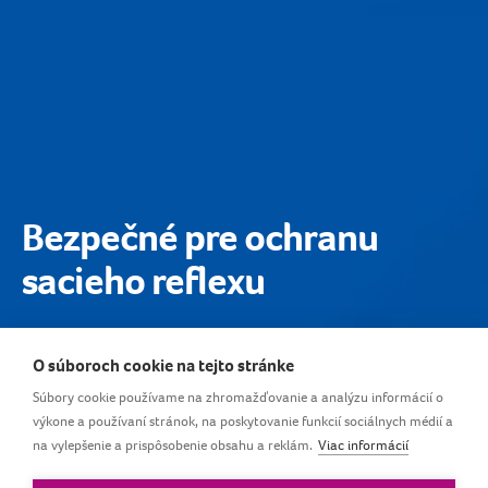
Bezpečné pre ochranu
sacieho reflexu
Najmenšie cumlíky LOVI sú odporúčané pre
O súboroch cookie na tejto stránke
novorodencov. Vďaka malému a ľahkému kotúču sa
Súbory cookie používame na zhromažďovanie a analýzu informácií o
cumlík LOVI mini lepšie prispôsobí maličkým ústam a
výkone a používaní stránok, na poskytovanie funkcií sociálnych médií a
®
sa
tváričke novorodenca. Dynamický cumlík LOVI
na vylepšenie a prispôsobenie obsahu a reklám.
Viac informácií
naťahuje a sťahuje v rytme satia dieťaťa,