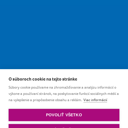
Komfortné a bezpečné
O súboroch cookie na tejto stránke
Súbory cookie používame na zhromažďovanie a analýzu informácií o
výkone a používaní stránok, na poskytovanie funkcií sociálnych médií a
Vynikajúca ochrana toho najcennejšieho -
na vylepšenie a prispôsobenie obsahu a reklám.
Viac informácií
materského mlieka. Je to bezpečný a hygienický
spôsob skladovania mlieka na dlhší čas.
POVOLIŤ VŠETKO