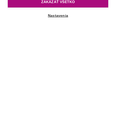
ZAKÁZAŤ VŠETKO
Nastavenia
Posunúť nadol