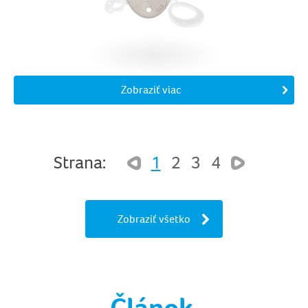
Zobraziť viac
Strana:
1
2
3
4
Zobraziť všetko
Článok