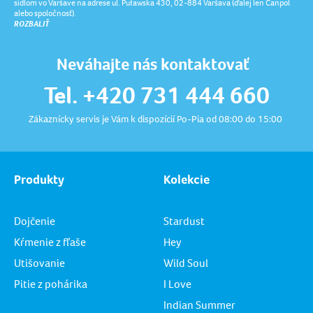
sídlom vo Varšave na adrese ul. Puławska 430, 02-884 Varšava (ďalej len Canpol
alebo spoločnosť).
ROZBALIŤ
Neváhajte nás kontaktovať
Tel. +420 731 444 660
Zákaznícky servis je Vám k dispozícií Po-Pia od 08:00 do 15:00
Produkty
Kolekcie
Dojčenie
Stardust
Kŕmenie z fľaše
Hey
Utišovanie
Wild Soul
Pitie z pohárika
I Love
Indian Summer