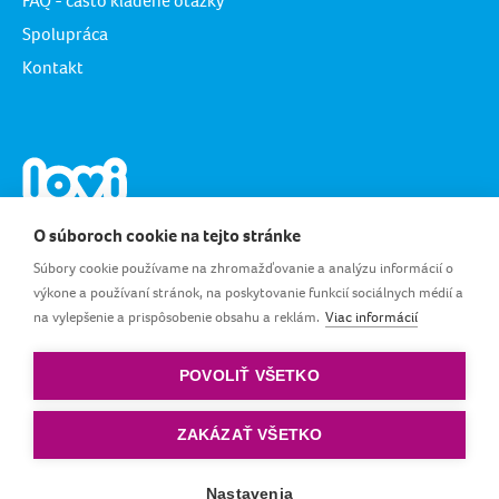
FAQ - často kladené otázky
Spolupráca
Kontakt
O súboroch cookie na tejto stránke
Súbory cookie používame na zhromažďovanie a analýzu informácií o
výkone a používaní stránok, na poskytovanie funkcií sociálnych médií a
na vylepšenie a prispôsobenie obsahu a reklám.
Viac informácií
SK_SK
POVOLIŤ VŠETKO
Podmienky používania
|
Ochrana osobných údajov
|
Pravidlá cookie
ZAKÁZAŤ VŠETKO
© podľa LOVI. Všetky práva vyhradené.
Nastavenia