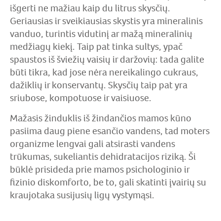
išgerti ne mažiau kaip du litrus skysčių.
Geriausias ir sveikiausias skystis yra mineralinis
vanduo, turintis vidutinį ar mažą mineralinių
medžiagų kiekį. Taip pat tinka sultys, ypač
spaustos iš šviežių vaisių ir daržovių: tada galite
būti tikra, kad jose nėra nereikalingo cukraus,
dažiklių ir konservantų. Skysčių taip pat yra
sriubose, kompotuose ir vaisiuose.
Mažasis žinduklis iš žindančios mamos kūno
pasiima daug piene esančio vandens, tad moters
organizme lengvai gali atsirasti vandens
trūkumas, sukeliantis dehidratacijos riziką. Ši
būklė prisideda prie mamos psichologinio ir
fizinio diskomforto, be to, gali skatinti įvairių su
kraujotaka susijusių ligų vystymąsi.