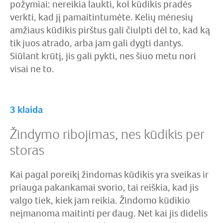
požymiai: nereikia laukti, kol kūdikis pradės
verkti, kad jį pamaitintumėte. Kelių mėnesių
amžiaus kūdikis pirštus gali čiulpti dėl to, kad ką
tik juos atrado, arba jam gali dygti dantys.
Siūlant krūtį, jis gali pykti, nes šiuo metu nori
visai ne to.
3 klaida
Žindymo ribojimas, nes kūdikis per
storas
Kai pagal poreikį žindomas kūdikis yra sveikas ir
priauga pakankamai svorio, tai reiškia, kad jis
valgo tiek, kiek jam reikia. Žindomo kūdikio
neįmanoma maitinti per daug. Net kai jis didelis