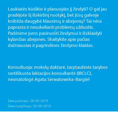
Laukiatės kūdikio ir planuojate jį žindyti? O gal jau
pradėjote šį išskirtinį nuotykį, bet jūsų galvoje
knibžda daugybė klausimų ir abejonių? Tai nėra
paprasta ir nesukelianti problemų užduotis.
Padėsime jums pasiruošti žindymui ir išsklaidyti
kylančias abejones. Skaitykite apie pačias
dažniausias ir pagrindines žindymo klaidas.
Konsultuoja: mokslų daktarė, tarptautinės tarybos
sertifikuota laktacijos konsultantė (IBCLC),
neonatologė Agata Serwatowska-Bargieł
Data publikacji: 28-05-2019
Data modyfikacji: 30-09-2019