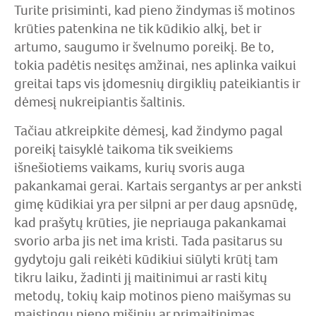
Turite prisiminti, kad pieno žindymas iš motinos
krūties patenkina ne tik kūdikio alkį, bet ir
artumo, saugumo ir švelnumo poreikį. Be to,
tokia padėtis nesitęs amžinai, nes aplinka vaikui
greitai taps vis įdomesnių dirgiklių pateikiantis ir
dėmesį nukreipiantis šaltinis.
Tačiau atkreipkite dėmesį, kad žindymo pagal
poreikį taisyklė taikoma tik sveikiems
išnešiotiems vaikams, kurių svoris auga
pakankamai gerai. Kartais sergantys ar per anksti
gimę kūdikiai yra per silpni ar per daug apsnūdę,
kad prašytų krūties, jie nepriauga pakankamai
svorio arba jis net ima kristi. Tada pasitarus su
gydytoju gali reikėti kūdikiui siūlyti krūtį tam
tikru laiku, žadinti jį maitinimui ar rasti kitų
metodų, tokių kaip motinos pieno maišymas su
maistingu pieno mišiniu ar primaitinimas