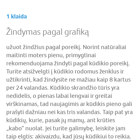
1 klaida
Žindymas pagal grafiką
užuot žindžius pagal poreikį. Norint natūraliai
maitinti moters pienu, primygtinai
rekomenduojama žindyti pagal kūdikio poreikį.
Turite atsižvelgti į kūdikio rodomus ženklus ir
užtikrinti, kad žindysite ne mažiau kaip 8 kartus
per 24 valandas. Kūdikio skrandžio tūris yra
nedidelis, o pienas labai lengvai ir greitai
virškinamas, tad naujagimis ar kūdikis pieno gali
prašyti dažniau nei kas tris valandas. Taip pat yra
kūdikių, kurie, pasak jų mamų, ant krūties
„kabo“ nuolat. Jei turite galimybę, leiskite jam
taip elgtis: akivaizdu, kad jūsų kūdikiui to reikia.