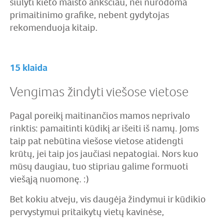
siūlyti kieto maisto anksčiau, nei nurodoma
primaitinimo grafike, nebent gydytojas
rekomenduoja kitaip.
15 klaida
Vengimas žindyti viešose vietose
Pagal poreikį maitinančios mamos neprivalo
rinktis: pamaitinti kūdikį ar išeiti iš namų. Joms
taip pat nebūtina viešose vietose atidengti
krūtų, jei taip jos jaučiasi nepatogiai. Nors kuo
mūsų daugiau, tuo stipriau galime formuoti
viešąją nuomonę. :)
Bet kokiu atveju, vis daugėja žindymui ir kūdikio
pervystymui pritaikytų vietų kavinėse,