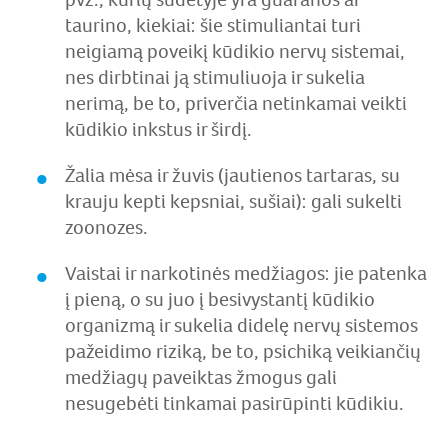
taurino, kiekiai: šie stimuliantai turi
neigiamą poveikį kūdikio nervų sistemai,
nes dirbtinai ją stimuliuoja ir sukelia
nerimą, be to, priverčia netinkamai veikti
kūdikio inkstus ir širdį.
Žalia mėsa ir žuvis (jautienos tartaras, su
krauju kepti kepsniai, sušiai): gali sukelti
zoonozes.
Vaistai ir narkotinės medžiagos: jie patenka
į pieną, o su juo į besivystantį kūdikio
organizmą ir sukelia didelę nervų sistemos
pažeidimo riziką, be to, psichiką veikiančių
medžiagų paveiktas žmogus gali
nesugebėti tinkamai pasirūpinti kūdikiu.