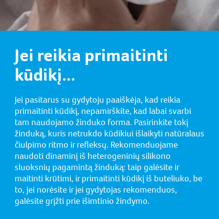
Jei reikia primaitinti
kūdikį...
Jei pasitarus su gydytoju paaiškėja, kad reikia
primaitinti kūdikį, nepamirškite, kad labai svarbi
tam naudojamo žinduko forma. Pasirinkite tokį
žinduką, kuris netrukdo kūdikiui išlaikyti natūralaus
čiulpimo ritmo ir refleksų. Rekomenduojame
naudoti dinaminį iš heterogeninių silikono
sluoksnių pagamintą žinduką: taip galėsite ir
maitinti krūtimi, ir primaitinti kūdikį iš buteliuko, be
to, jei norėsite ir jei gydytojas rekomenduos,
galėsite grįžti prie išimtinio žindymo.