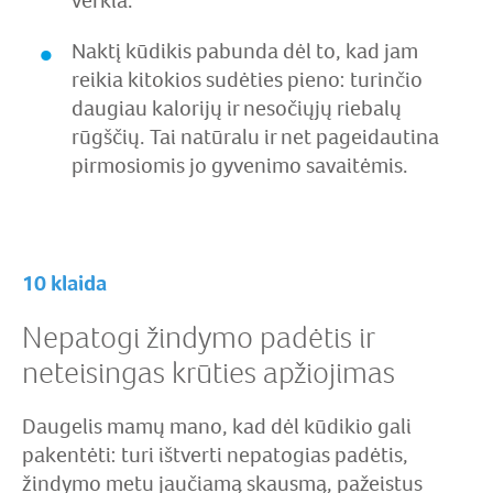
verkia.
Naktį kūdikis pabunda dėl to, kad jam
reikia kitokios sudėties pieno: turinčio
daugiau kalorijų ir nesočiųjų riebalų
rūgščių. Tai natūralu ir net pageidautina
pirmosiomis jo gyvenimo savaitėmis.
10 klaida
Nepatogi žindymo padėtis ir
neteisingas krūties apžiojimas
Daugelis mamų mano, kad dėl kūdikio gali
pakentėti: turi ištverti nepatogias padėtis,
žindymo metu jaučiamą skausmą, pažeistus