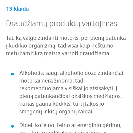
13 klaida
Draudžiamų produktų vartojimas
Tai, ką valgo žindanti moteris, per pieną patenka
į kūdikio organizmą, tad visai kaip nėštumo
metu tam tikrą maistą vartoti draudžiama.
Alkoholis: saugi alkoholio dozė žindančiai
moteriai nėra žinoma, tad
rekomenduojama visiškai jo atsisakyti. Į
pieną patenkančios toksiškos medžiagos,
kurias gauna kūdikis, turi įtakos jo
smegenų ir kitų organų raidai.
Dideli kofeino, teino ar energinių gėrimų,
pvz., kurių sudėtyje yra guaranos ar