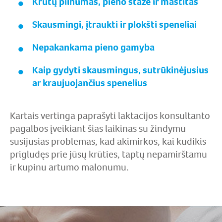
Krūtų pilnumas, pieno stazė ir mastitas
Skausmingi, įtraukti ir plokšti speneliai
Nepakankama pieno gamyba
Kaip gydyti skausmingus, sutrūkinėjusius
ar kraujuojančius spenelius
Kartais vertinga paprašyti laktacijos konsultanto
pagalbos įveikiant šias laikinas su žindymu
susijusias problemas, kad akimirkos, kai kūdikis
prigludęs prie jūsų krūties, taptų nepamirštamu
ir kupinu artumo malonumu.