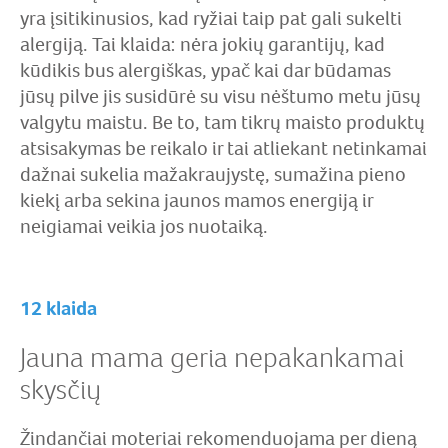
yra įsitikinusios, kad ryžiai taip pat gali sukelti
alergiją. Tai klaida: nėra jokių garantijų, kad
kūdikis bus alergiškas, ypač kai dar būdamas
jūsų pilve jis susidūrė su visu nėštumo metu jūsų
valgytu maistu. Be to, tam tikrų maisto produktų
atsisakymas be reikalo ir tai atliekant netinkamai
dažnai sukelia mažakraujystę, sumažina pieno
kiekį arba sekina jaunos mamos energiją ir
neigiamai veikia jos nuotaiką.
12 klaida
Jauna mama geria nepakankamai
skysčių
Žindančiai moteriai rekomenduojama per dieną