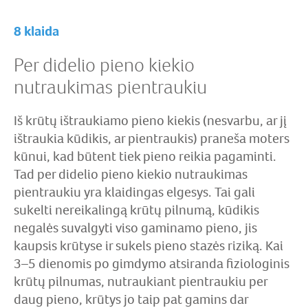
8 klaida
Per didelio pieno kiekio
nutraukimas pientraukiu
Iš krūtų ištraukiamo pieno kiekis (nesvarbu, ar jį
ištraukia kūdikis, ar pientraukis) praneša moters
kūnui, kad būtent tiek pieno reikia pagaminti.
Tad per didelio pieno kiekio nutraukimas
pientraukiu yra klaidingas elgesys. Tai gali
sukelti nereikalingą krūtų pilnumą, kūdikis
negalės suvalgyti viso gaminamo pieno, jis
kaupsis krūtyse ir sukels pieno stazės riziką. Kai
3–5 dienomis po gimdymo atsiranda fiziologinis
krūtų pilnumas, nutraukiant pientraukiu per
daug pieno, krūtys jo taip pat gamins dar