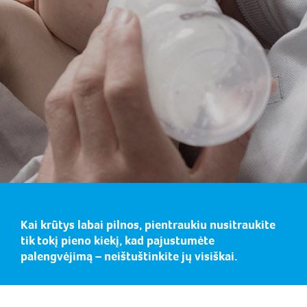
Kai krūtys labai pilnos, pientraukiu nusitraukite
tik tokį pieno kiekį, kad pajustumėte
palengvėjimą – neištuštinkite jų visiškai.