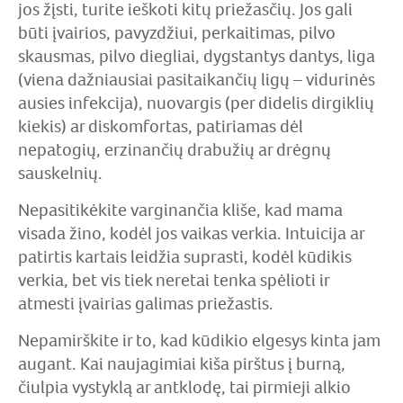
jos žįsti, turite ieškoti kitų priežasčių. Jos gali
būti įvairios, pavyzdžiui, perkaitimas, pilvo
skausmas, pilvo diegliai, dygstantys dantys, liga
(viena dažniausiai pasitaikančių ligų – vidurinės
ausies infekcija), nuovargis (per didelis dirgiklių
kiekis) ar diskomfortas, patiriamas dėl
nepatogių, erzinančių drabužių ar drėgnų
sauskelnių.
Nepasitikėkite varginančia kliše, kad mama
visada žino, kodėl jos vaikas verkia. Intuicija ar
patirtis kartais leidžia suprasti, kodėl kūdikis
verkia, bet vis tiek neretai tenka spėlioti ir
atmesti įvairias galimas priežastis.
Nepamirškite ir to, kad kūdikio elgesys kinta jam
augant. Kai naujagimiai kiša pirštus į burną,
čiulpia vystyklą ar antklodę, tai pirmieji alkio