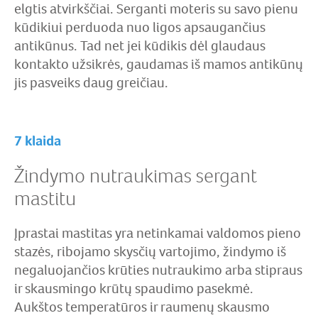
elgtis atvirkščiai. Serganti moteris su savo pienu
kūdikiui perduoda nuo ligos apsaugančius
antikūnus. Tad net jei kūdikis dėl glaudaus
kontakto užsikrės, gaudamas iš mamos antikūnų
jis pasveiks daug greičiau.
7 klaida
Žindymo nutraukimas sergant
mastitu
Įprastai mastitas yra netinkamai valdomos pieno
stazės, ribojamo skysčių vartojimo, žindymo iš
negaluojančios krūties nutraukimo arba stipraus
ir skausmingo krūtų spaudimo pasekmė.
Aukštos temperatūros ir raumenų skausmo