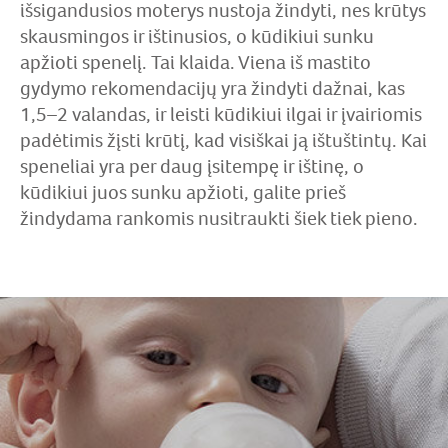
išsigandusios moterys nustoja žindyti, nes krūtys
skausmingos ir ištinusios, o kūdikiui sunku
apžioti spenelį. Tai klaida. Viena iš mastito
gydymo rekomendacijų yra žindyti dažnai, kas
1,5–2 valandas, ir leisti kūdikiui ilgai ir įvairiomis
padėtimis žįsti krūtį, kad visiškai ją ištuštintų. Kai
speneliai yra per daug įsitempę ir ištinę, o
kūdikiui juos sunku apžioti, galite prieš
žindydama rankomis nusitraukti šiek tiek pieno.