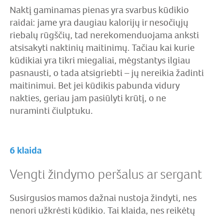
Naktį gaminamas pienas yra svarbus kūdikio
raidai: jame yra daugiau kalorijų ir nesočiųjų
riebalų rūgščių, tad nerekomenduojama anksti
atsisakyti naktinių maitinimų. Tačiau kai kurie
kūdikiai yra tikri miegaliai, mėgstantys ilgiau
pasnausti, o tada atsigriebti – jų nereikia žadinti
maitinimui. Bet jei kūdikis pabunda vidury
nakties, geriau jam pasiūlyti krūtį, o ne
nuraminti čiulptuku.
6 klaida
Vengti žindymo peršalus ar sergant
Susirgusios mamos dažnai nustoja žindyti, nes
nenori užkrėsti kūdikio. Tai klaida, nes reikėtų