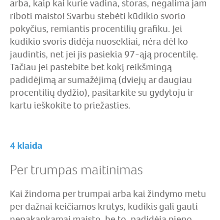
arba, kaip kai kurie vadina, storas, negalima jam
riboti maisto! Svarbu stebėti kūdikio svorio
pokyčius, remiantis procentilių grafiku. Jei
kūdikio svoris didėja nuosekliai, nėra dėl ko
jaudintis, net jei jis pasiekia 97-ąją procentilę.
Tačiau jei pastebite bet kokį reikšmingą
padidėjimą ar sumažėjimą (dviejų ar daugiau
procentilių dydžio), pasitarkite su gydytoju ir
kartu ieškokite to priežasties.
4 klaida
Per trumpas maitinimas
Kai žindoma per trumpai arba kai žindymo metu
per dažnai keičiamos krūtys, kūdikis gali gauti
nepakankamai maisto, be to, padidėja pieno