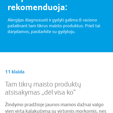
rekomenduoja:
Alergijas diagnozuoti ir gydyti galima iš raciono
pašalinant tam tikrus maisto produktus. Prieš tai
darydamos, pasitarkite su gydytoju.
11 klaida
Tam tikrų maisto produktų
atsisakymas „dėl visa ko“
Žindymo pradžioje jaunos mamos dažnai valgo
vien virtą kalakutieną su virtomis morkomis, nes