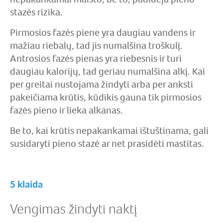
stazės rizika.
Pirmosios fazės piene yra daugiau vandens ir
mažiau riebalų, tad jis numalšina troškulį.
Antrosios fazės pienas yra riebesnis ir turi
daugiau kalorijų, tad geriau numalšina alkį. Kai
per greitai nustojama žindyti arba per anksti
pakeičiama krūtis, kūdikis gauna tik pirmosios
fazės pieno ir lieka alkanas.
Be to, kai krūtis nepakankamai ištuštinama, gali
susidaryti pieno stazė ar net prasidėti mastitas.
5 klaida
Vengimas žindyti naktį