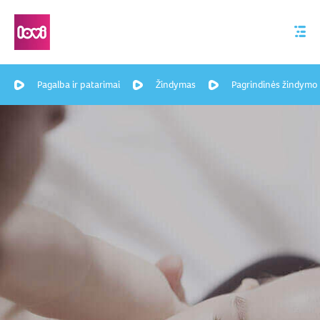
Pagalba ir patarimai
Žindymas
Pagrindinės žindymo 