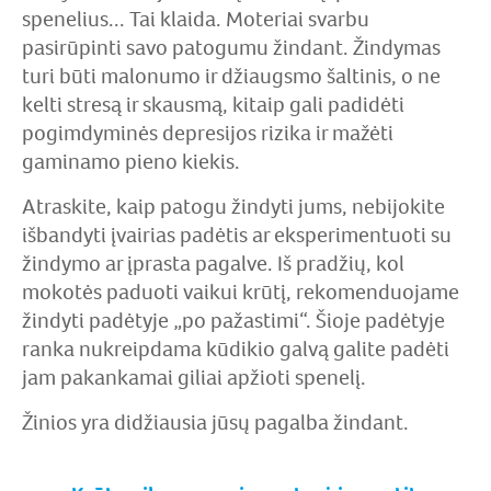
spenelius... Tai klaida. Moteriai svarbu
pasirūpinti savo patogumu žindant. Žindymas
turi būti malonumo ir džiaugsmo šaltinis, o ne
kelti stresą ir skausmą, kitaip gali padidėti
pogimdyminės depresijos rizika ir mažėti
gaminamo pieno kiekis.
Atraskite, kaip patogu žindyti jums, nebijokite
išbandyti įvairias padėtis ar eksperimentuoti su
žindymo ar įprasta pagalve. Iš pradžių, kol
mokotės paduoti vaikui krūtį, rekomenduojame
žindyti padėtyje „po pažastimi“. Šioje padėtyje
ranka nukreipdama kūdikio galvą galite padėti
jam pakankamai giliai apžioti spenelį.
Žinios yra didžiausia jūsų pagalba žindant.