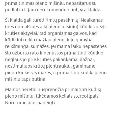
primaitinimas pieno mišiniu, nepasitarus su
pediatru ir jam nerekomenduojant, yra klaida.
Ši klaida gali turėti rimtų pasekmių. Nealkanas
(nes numalšinęs alkį pieno mišiniu) kūdikis nežįs
krūties aktyviai, tad organizmas galvos, kad
kūdikiui reikia mažiau pieno, ir jo gamyba
reikšmingai sumažės. Jei mama laiku nepastebės
šio užburto rato ir nenustos primaitinti kūdikio,
neglaus jo prie krūties pakankamai dažnai,
nestimuliuos krūtų pientraukiu, gaminamo
pieno kiekis vis mažės, ir primaitinti kūdikį pieno
mišiniu taps būtina.
Mamos neretai nusprendžia primaitinti kūdikį
pieno mišiniu, tikėdamos keliais stereotipais.
Norėtume juos paneigti.