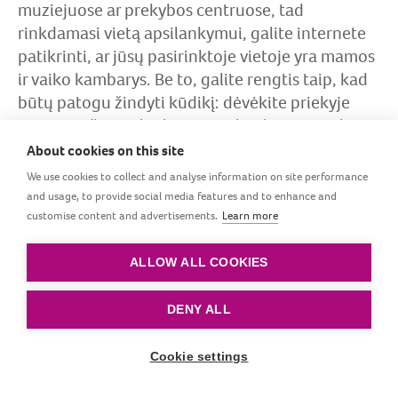
muziejuose ar prekybos centruose, tad
rinkdamasi vietą apsilankymui, galite internete
patikrinti, ar jūsų pasirinktoje vietoje yra mamos
ir vaiko kambarys. Be to, galite rengtis taip, kad
būtų patogu žindyti kūdikį: dėvėkite priekyje
atsisegančias palaidines ar sukneles – norėdama
pažindyti, neturėsite atidengti pilvo. Jei norite
About cookies on this site
daugiau privatumo ar apsaugoti kūdikį nuo
We use cookies to collect and analyse information on site performance
blaškančių dirgiklių ir prisidengti, galite
and usage, to provide social media features and to enhance and
pabandyti žindyti kūdikį nešioklėje arba su
customise content and advertisements.
Learn more
savimi pasiimti vystyklą ar didelę skraistę.
ALLOW ALL COOKIES
DENY ALL
Panašūs straipsniai
Cookie settings