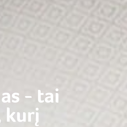
s - tai
 kurį