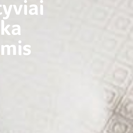
tyviai
nka
imis