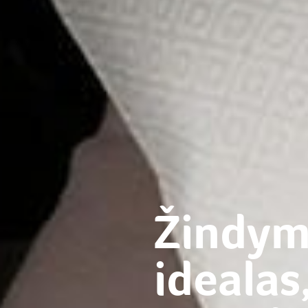
Žindyma
idealas,