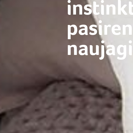
instink
pasire
naujag