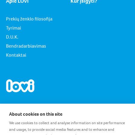
Apie LOVI
Kur įsigyti?
Prekių ženklo filosofija
Tyrimai
D.U.K.
Bendradarbiavimas
Kontaktai
About cookies on this site
We use cookies to collect and analyse information on site performance
LT_LT
and usage, to provide social media features and to enhance and