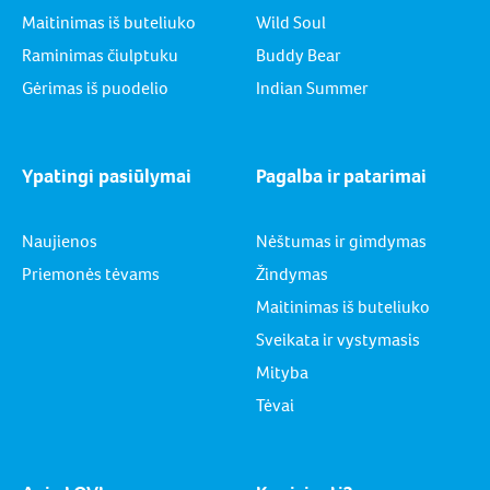
Maitinimas iš buteliuko
Wild Soul
Raminimas čiulptuku
Buddy Bear
Gėrimas iš puodelio
Indian Summer
Ypatingi pasiūlymai
Pagalba ir patarimai
Naujienos
Nėštumas ir gimdymas
Priemonės tėvams
Žindymas
Maitinimas iš buteliuko
Sveikata ir vystymasis
Mityba
Tėvai