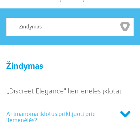
Žindymas
Žindymas
„Discreet Elegance“ liemenėlės įklotai
Ar įmanoma įklotus priklijuoti prie
liemenėlės?