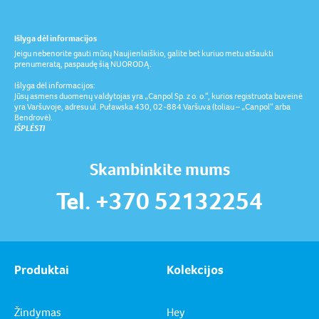
Išlyga dėl informacijos
Jeigu nebenorite gauti mūsų Naujienlaiškio, galite bet kuriuo metu atšaukti
prenumeratą, paspaudę šią NUORODĄ.
Išlyga dėl informacijos:
Jūsų asmens duomenų valdytojas yra „Canpol Sp. z o. o.“, kurios registruota buveinė
yra Varšuvoje, adresu ul. Puławska 430, 02-884 Varšuva (toliau – „Canpol“ arba
Bendrovė).
IŠPLĖSTI
Skambinkite mums
Tel. +370 52132254
Produktai
Kolekcijos
Žindymas
Hey