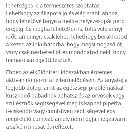
lehetséges-e a természetes szoptatás.
Lehethogy az állapota jó és elég stabil ahhoz,
hogy lehetővé tegye a mellre helyezést pár perc
erejéig. És mégha lehetetlen is, tölts vele annyi
időt, amennyit csak lehet; lehethogy berakhatod
a kezed az inkubátorba, hogy megsimogasd őt,
vagy csak nézheted őt és mondhatod neki, hogy
hamarosan együtt lesztek.
Ebben az elkülönített időszakban érdemes
aktívan dolgozni a tejtermelődésen. Az anyatej a
legjobb dolog, amit az egészségi problémákkal
küszködő babádnak adhatsz és az orvosok vagy
szülésznők segítségével meg is kaphat pipetta,
fecskendő vagy cumisüveg segítségével egy
megfelelő cumival, amely nem fogja megzavarni
a szívó ritmusát és reflexét.