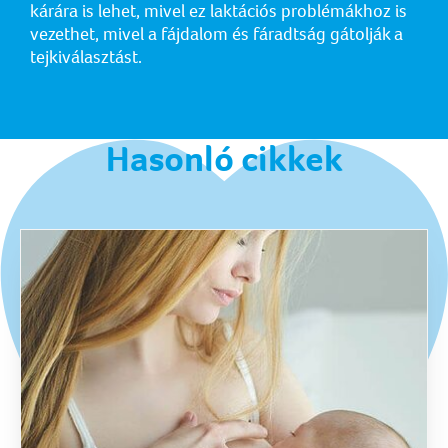
kárára is lehet, mivel ez laktációs problémákhoz is
vezethet, mivel a fájdalom és fáradtság gátolják a
tejkiválasztást.
Hasonló cikkek