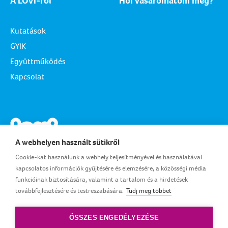
A LOVI-ról
Hol vásárolhatom meg?
Kutatások
GYIK
Együttműködés
Kapcsolat
A webhelyen használt sütikről
Cookie-kat használunk a webhely teljesítményével és használatával
kapcsolatos információk gyűjtésére és elemzésére, a közösségi média
funkcióinak biztosítására, valamint a tartalom és a hirdetések
továbbfejlesztésére és testreszabására.
Tudj meg többet
HU_HU
ÖSSZES ENGEDÉLYEZÉSE
Felhasználási feltételek
|
Adatvédelem
|
Sütik