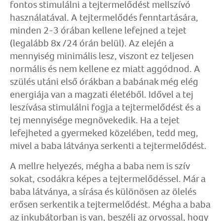
fontos stimulálni a tejtermelődést mellszívó
használatával. A tejtermelődés fenntartására,
minden 2-3 órában kellene lefejned a tejet
(legalább 8x /24 órán belül). Az elején a
mennyiség minimális lesz, viszont ez teljesen
normális és nem kellene ez miatt aggódnod. A
szülés utáni első órákban a babának még elég
energiája van a magzati életéből. Idővel a tej
leszívása stimulálni fogja a tejtermelődést és a
tej mennyisége megnövekedik. Ha a tejet
lefejheted a gyermeked közelében, tedd meg,
mivel a baba látványa serkenti a tejtermelődést.
A mellre helyezés, mégha a baba nem is szív
sokat, csodákra képes a tejtermelődéssel. Már a
baba látványa, a sírása és különösen az ölelés
erősen serkentik a tejtermelődést. Mégha a baba
az inkubátorban is van, beszélj az orvossal, hogy