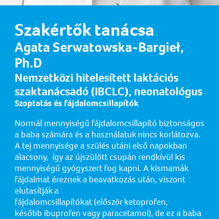
Szakértők tanácsa
Agata Serwatowska-Bargieł,
Ph.D
Nemzetközi hitelesített laktációs
szaktanácsadó (IBCLC), neonatológus
Szoptatás és fájdalomcsillapítók
Normál mennyiségű fájdalomcsillapító biztonságos
a baba számára és a használatuk nincs korlátozva.
A tej mennyisége a szülés utáni első napokban
alacsony, így az újszülött csupán rendkívül kis
mennyiségű gyógyszert fog kapni. A kismamák
fájdalmat éreznek a beavatkozás után, viszont
elutasítják a
fájdalomcsillapítókat (először ketoprofen,
később ibuprofen vagy paracetamol), de ez a baba