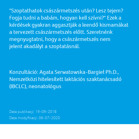
"Szoptathatok császármetszés után? Lesz tejem?
Fogja tudni a babám, hogyan kell szívni?" Ezek a
kérdések gyakran aggasztják a leendő kismamákat
a tervezett császármetszés előtt. Szeretnénk
megnyugtatni, hogy a császármetszés nem
jelent akadályt a szoptatásnál.
Konzultáció: Agata Serwatowska-Bargieł Ph.D.,
Nemzetközi hitelesített laktációs szaktanácsadó
(IBCLC), neonatológus
Data publikacji: 19-09-2018
Data modyfikacji: 06-07-2020