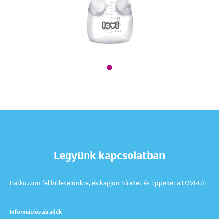
Legyünk kapcsolatban
Iratkozzon fel hírlevelünkre, és kapjon híreket és tippeket a LOVI-tól
Információs záradék