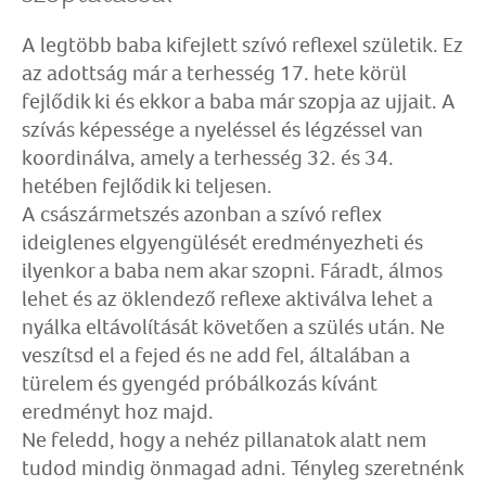
A legtöbb baba kifejlett szívó reflexel születik. Ez
az adottság már a terhesség 17. hete körül
fejlődik ki és ekkor a baba már szopja az ujjait. A
szívás képessége a nyeléssel és légzéssel van
koordinálva, amely a terhesség 32. és 34.
hetében fejlődik ki teljesen.
A császármetszés azonban a szívó reflex
ideiglenes elgyengülését eredményezheti és
ilyenkor a baba nem akar szopni. Fáradt, álmos
lehet és az öklendező reflexe aktiválva lehet a
nyálka eltávolítását követően a szülés után. Ne
veszítsd el a fejed és ne add fel, általában a
türelem és gyengéd próbálkozás kívánt
eredményt hoz majd.
Ne feledd, hogy a nehéz pillanatok alatt nem
tudod mindig önmagad adni. Tényleg szeretnénk