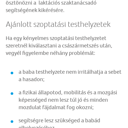
ösztönözni a laktációs szaktanácsadó
segítségének kikérésére.
Ajánlott szoptatási testhelyzetek
Ha egy kényelmes szoptatási testhelyzetet
szeretnél kiválasztani a császármetszés után,
vegyél figyelembe néhány problémát:
a baba testhelyzete nem irritálhatja a sebet
a hasadon;
a fizikai állapotod, mobilitás és a mozgási
képességed nem lesz túl jó és minden
mozdulat fájdalmat fog okozni;
segítségre lesz szükséged a babád
elhelyezéséhez.