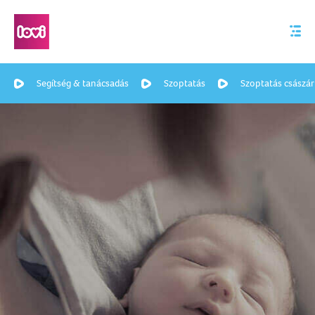
Segítség & tanácsadás
Szoptatás
Szoptatás császá