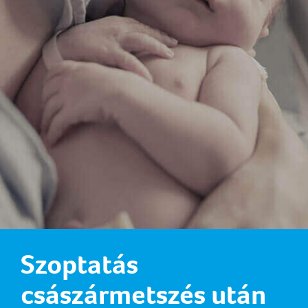
Szoptatás
császármetszés után