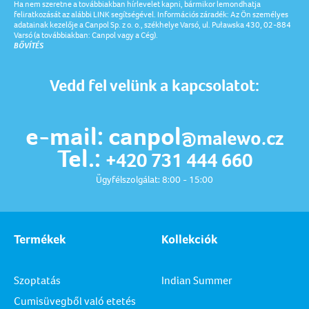
Ha nem szeretne a továbbiakban hírlevelet kapni, bármikor lemondhatja
feliratkozását az alábbi LINK segítségével. Információs záradék: Az Ön személyes
adatainak kezelője a Canpol Sp. z o. o., székhelye Varsó, ul. Puławska 430, 02-884
Varsó (a továbbiakban: Canpol vagy a Cég).
BŐVÍTÉS
Vedd fel velünk a kapcsolatot:
e-mail: canpol
@malewo.cz
Tel.:
+420 731 444 660
Ügyfélszolgálat: 8:00 - 15:00
Termékek
Kollekciók
Szoptatás
Indian Summer
Cumisüvegből való etetés