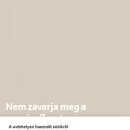
Nem zavarja meg a
szopóreflexet
A webhelyen használt sütikről