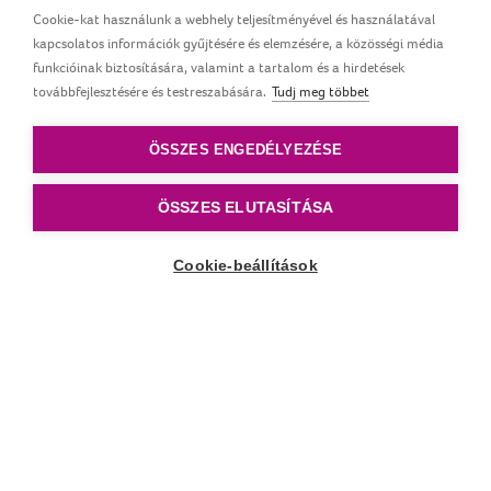
Cookie-kat használunk a webhely teljesítményével és használatával
Beszéd és nyelv terapeuták által kifejlesztve. A LOVI
kapcsolatos információk gyűjtésére és elemzésére, a közösségi média
®
egyedi struktúrája
Dinamikus nyugtató cumi
funkcióinak biztosítására, valamint a tartalom és a hirdetések
heterogén szilikonból készült, amely lehetővé
továbbfejlesztésére és testreszabására.
Tudj meg többet
teszi a természetes szopó ritmust. Szimmetrikus
alakja hasonlít a női mellbimbóra.
ÖSSZES ENGEDÉLYEZÉSE
ÖSSZES ELUTASÍTÁSA
Cookie-beállítások
Lefelé görgetés