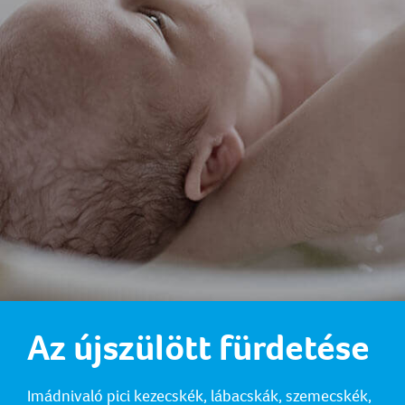
Az újszülött fürdetése
Imádnivaló pici kezecskék, lábacskák, szemecskék,