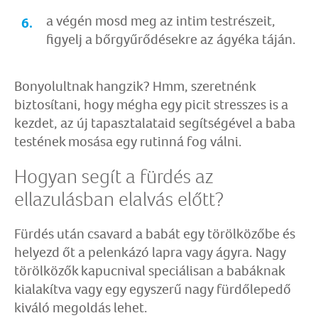
a végén mosd meg az intim testrészeit,
figyelj a bőrgyűrődésekre az ágyéka táján.
Bonyolultnak hangzik? Hmm, szeretnénk
biztosítani, hogy mégha egy picit stresszes is a
kezdet, az új tapasztalataid segítségével a baba
testének mosása egy rutinná fog válni.
Hogyan segít a fürdés az
ellazulásban elalvás előtt?
Fürdés után csavard a babát egy törölközőbe és
helyezd őt a pelenkázó lapra vagy ágyra. Nagy
törölközők kapucnival speciálisan a babáknak
kialakítva vagy egy egyszerű nagy fürdőlepedő
kiváló megoldás lehet.