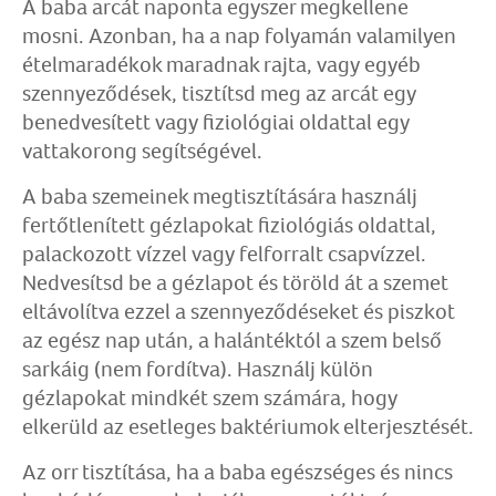
A baba arcát naponta egyszer megkellene
mosni. Azonban, ha a nap folyamán valamilyen
ételmaradékok maradnak rajta, vagy egyéb
szennyeződések, tisztítsd meg az arcát egy
benedvesített vagy fiziológiai oldattal egy
vattakorong segítségével.
A baba szemeinek megtisztítására használj
fertőtlenített gézlapokat fiziológiás oldattal,
palackozott vízzel vagy felforralt csapvízzel.
Nedvesítsd be a gézlapot és töröld át a szemet
eltávolítva ezzel a szennyeződéseket és piszkot
az egész nap után, a halántéktól a szem belső
sarkáig (nem fordítva). Használj külön
gézlapokat mindkét szem számára, hogy
elkerüld az esetleges baktériumok elterjesztését.
Az orr tisztítása, ha a baba egészséges és nincs