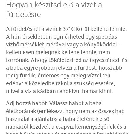
Hogyan készítsd elő a vizet a
fürdetésre
A fürdetésnél a víznek 37°C körül kellene lennie.
A hőmérsékletet megmérheted egy speciális
vízhőmérséklet mérővel vagy a könyököddel -
kellemesen melegnek kellene lennie, nem
forrónak. Ahogy tökéletesíted az ügyességed és
a baba egyre jobban élvezi a fürdést, hosszabb
ideig fürdik, érdemes egy meleg vízzel teli
edényt a közeledbe rakni a szükség esetére,
mivel a víz a kádban rendkívül hamar kihűl.
Adj hozzá habot. Válassz habot a baba
életkorának (emlékezz, hogy nem az összes hab
használata ajánlatos a baba életének első
napjaitól kezdve), a csapvíz keménységének és a