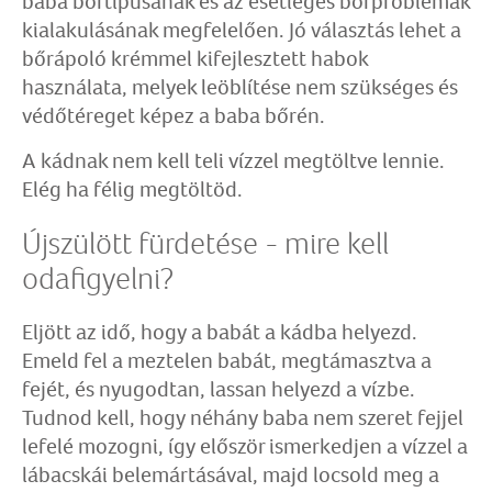
baba bőrtípusának és az esetleges bőrproblémák
kialakulásának megfelelően. Jó választás lehet a
bőrápoló krémmel kifejlesztett habok
használata, melyek leöblítése nem szükséges és
védőtéreget képez a baba bőrén.
A kádnak nem kell teli vízzel megtöltve lennie.
Elég ha félig megtöltöd.
Újszülött fürdetése - mire kell
odafigyelni?
Eljött az idő, hogy a babát a kádba helyezd.
Emeld fel a meztelen babát, megtámasztva a
fejét, és nyugodtan, lassan helyezd a vízbe.
Tudnod kell, hogy néhány baba nem szeret fejjel
lefelé mozogni, így először ismerkedjen a vízzel a
lábacskái belemártásával, majd locsold meg a