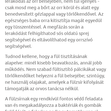
lerakódás az orr belsejében, nem túl igényes -
csak mosd meg a bőrt az orr körül és alatt egy
benedvesített gézlappal vagy törlőkendővel. Az
egészséges baba orra kitisztítja magát egyedül
egy tüsszentéssel. A megfázás során a
lerakódást felhigíthatod sós oldatú sprej
segítségével és eltávolíthatod egy orrszívó
segítségével.
Tudnod kellene, hogy a fül tisztításának
alapelve: minél kisebb beavatkozás, annál jobb
működés. Nem szabad fültisztító pálcikákat vagy
törlőkendőket helyezni a fül belsejébe; szintúgy,
ne használj olajakat, amelyek a fülzsír kifolyását
támogatják az orvos tanácsa nélkül.
A fülzsírnak egy rendkívül fontos védő feladata
van és megakadályozza a baktériák és gombák