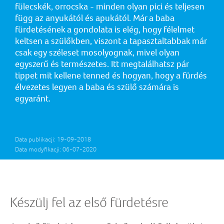
fülecskék, orrocska - minden olyan pici és teljesen
függ az anyukától és apukától. Már a baba
fürdetésének a gondolata is elég, hogy félelmet
keltsen a szülőkben, viszont a tapasztaltabbak már
csak egy széleset mosolyognak, mivel olyan
egyszerű és természetes. Itt megtalálhatsz pár
tippet mit kellene tenned és hogyan, hogy a fürdés
élvezetes legyen a baba és szülő számára is
egyaránt.
Data publikacji: 19-09-2018
Data modyfikacji: 06-07-2020
Készülj fel az első fürdetésre