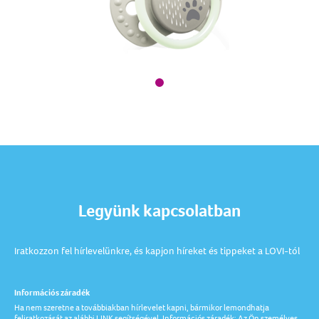
Legyünk kapcsolatban
Iratkozzon fel hírlevelünkre, és kapjon híreket és tippeket a LOVI-tól
Információs záradék
Ha nem szeretne a továbbiakban hírlevelet kapni, bármikor lemondhatja
feliratkozását az alábbi LINK segítségével. Információs záradék: Az Ön személyes