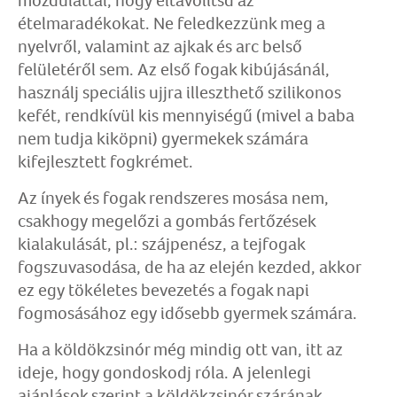
mozdulattal, hogy eltávolítsd az
ételmaradékokat. Ne feledkezzünk meg a
nyelvről, valamint az ajkak és arc belső
felületéről sem. Az első fogak kibújásánál,
használj speciális ujjra illeszthető szilikonos
kefét, rendkívül kis mennyiségű (mivel a baba
nem tudja kiköpni) gyermekek számára
kifejlesztett fogkrémet.
Az ínyek és fogak rendszeres mosása nem,
csakhogy megelőzi a gombás fertőzések
kialakulását, pl.: szájpenész, a tejfogak
fogszuvasodása, de ha az elején kezded, akkor
ez egy tökéletes bevezetés a fogak napi
fogmosásához egy idősebb gyermek számára.
Ha a köldökzsinór még mindig ott van, itt az
ideje, hogy gondoskodj róla. A jelenlegi
ajánlások szerint a köldökzsinór szárának