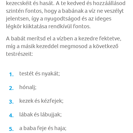
kezecskéit és hasát. A te kedved és hozzáállásod
szintén fontos, hogy a babának a víz ne veszélyt
jelentsen, így a nyugodtságod és az ideges
légkör kiiktatása rendkívül fontos.
A babát merítsd el a vízben a kezedre fektetve,
míg a másik kezeddel megmosod a következő
testrészeit:
testét és nyakát;
hónalj;
kezek és kézfejek;
lábak és lábujjak;
a baba feje és haja;