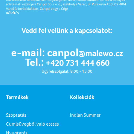
adatainak kezelője a Canpol Sp. z o. o., székhelye Varsó, ul. Puławska 430, 02-884
Varsó (a továbbiakban: Canpol vagy a Cég).
BŐVÍTÉS
Vedd fel velünk a kapcsolatot:
e-mail: canpol
@malewo.cz
Tel.:
+420 731 444 660
Ügyfélszolgálat: 8:00 - 15:00
Termékek
Kollekciók
Szoptatás
Indian Summer
Cumisüvegből való etetés
Nyugtatás