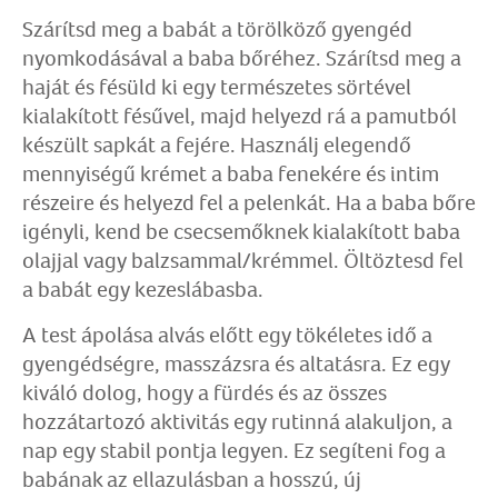
Szárítsd meg a babát a törölköző gyengéd
nyomkodásával a baba bőréhez. Szárítsd meg a
haját és fésüld ki egy természetes sörtével
kialakított fésűvel, majd helyezd rá a pamutból
készült sapkát a fejére. Használj elegendő
mennyiségű krémet a baba fenekére és intim
részeire és helyezd fel a pelenkát. Ha a baba bőre
igényli, kend be csecsemőknek kialakított baba
olajjal vagy balzsammal/krémmel. Öltöztesd fel
a babát egy kezeslábasba.
A test ápolása alvás előtt egy tökéletes idő a
gyengédségre, masszázsra és altatásra. Ez egy
kiváló dolog, hogy a fürdés és az összes
hozzátartozó aktivitás egy rutinná alakuljon, a
nap egy stabil pontja legyen. Ez segíteni fog a
babának az ellazulásban a hosszú, új