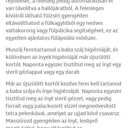
fejlődését, a felesleg pedig automatikusan el
van távolítva a hallójáratból. A felesleges
kívülről látható fülzsírt gyengéden
eltávolíthatod a fülkagylóból egy nedves
vattakorong vagy fülpálcika segítségével, ez az
egyetlen ajánlatos fülápolási módszer.
Muszáj fenntartanod a baba száj higiéniáját, és
különösen az ínyek higiéniáját már újszülött
kortól. Naponta egyszer tisztítsd meg az ínyt egy
steril gézlappal vagy egy darab
Már az újszülött kortól kezdve fenn kell tartanod
a baba szája és ínye higiéniáját. Naponta egyszer
tisztítsd meg az ínyt steril gézzel, vagy pedig
forralt vagy palackozott vízzel megnedvesített
tetra pelenkával, amelyet az ujjad köré csavarsz.
Masszírozd gyengéden az ínyt, lesöprő