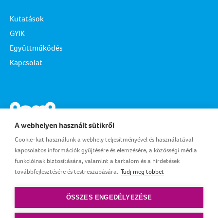
Kutatások
GYIK
Együttműködés
Kapcsolat
A webhelyen használt sütikről
Cookie-kat használunk a webhely teljesítményével és használatával
kapcsolatos információk gyűjtésére és elemzésére, a közösségi média
funkcióinak biztosítására, valamint a tartalom és a hirdetések
továbbfejlesztésére és testreszabására.
Tudj meg többet
HU_HU
ÖSSZES ENGEDÉLYEZÉSE
Felhasználási feltételek
|
Adatvédelem
|
Sütik