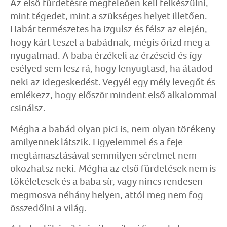
Az első fürdetésre megfeleően kell felkészülni,
mint tégedet, mint a szükséges helyet illetően.
Habár természetes ha izgulsz és félsz az elején,
hogy kárt teszel a babádnak, mégis őrizd meg a
nyugalmad. A baba érzékeli az érzéseid és így
esélyed sem lesz rá, hogy lenyugtasd, ha átadod
neki az idegeskedést. Vegyél egy mély levegőt és
emlékezz, hogy először mindent első alkalommal
csinálsz.
Mégha a babád olyan pici is, nem olyan törékeny
amilyennek látszik. Figyelemmel és a feje
megtámasztásával semmilyen sérelmet nem
okozhatsz neki. Mégha az első fürdetések nem is
tökéletesek és a baba sír, vagy nincs rendesen
megmosva néhány helyen, attól meg nem fog
összedőlni a világ.