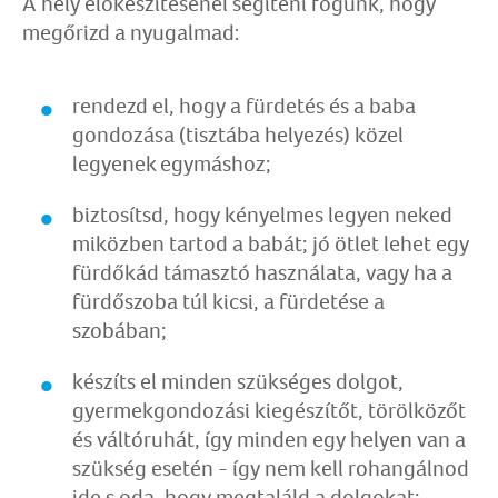
A hely előkészítésénél segíteni fogunk, hogy
megőrizd a nyugalmad:
rendezd el, hogy a fürdetés és a baba
gondozása (tisztába helyezés) közel
legyenek egymáshoz;
biztosítsd, hogy kényelmes legyen neked
miközben tartod a babát; jó ötlet lehet egy
fürdőkád támasztó használata, vagy ha a
fürdőszoba túl kicsi, a fürdetése a
szobában;
készíts el minden szükséges dolgot,
gyermekgondozási kiegészítőt, törölközőt
és váltóruhát, így minden egy helyen van a
szükség esetén - így nem kell rohangálnod
ide s oda, hogy megtaláld a dolgokat;