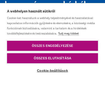
hagyományos pohárból
A webhelyen használt sütikről
Az itatópohár innovatív tömítőrendszere
Cookie-kat használunk a webhely teljesítményével és használatával
kapcsolatos információk gyűjtésére és elemzésére, a közösségi média
lehetővé teszi az ivást anélkül, hogy a folyadék
funkcióinak biztosítására, valamint a tartalom és a hirdetések
kiömlene, ugyanakkor nem teljes mértékben
továbbfejlesztésére és testreszabására.
Tudj meg többet
cseppmentes, mivel az erős rázás következtében
pár csepp folyadék kifolyik a pohárból.
ÖSSZES ENGEDÉLYEZÉSE
ÖSSZES ELUTASÍTÁSA
Cookie-beállítások
Lefelé görgetés