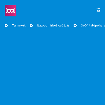
Termékek
Itatópohárból való ivás
360° itatópohar