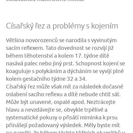
Císařský řez a problémy s kojením
Většina novorozenců se narodila s vyvinutým
sacím reflexem. Tato dovednost se rozvíjí již
během těhotenství a kolem 17. týdne dítě
nasává palec nebo jiný prst. Schopnost kojení se
koaguluje s polykáním a dýcháním se vyvíjí plně
kolem gestačního týdne 32 a 34.
Císařský řez může však mít za následek dočasné
oslabení sacího reflexu a dítě nebude chtít sát.
Může být unavené, ospalé apod. Neztrácejte
hlavu a nevzdávejte se, obvykle trpělivé a
systematické pokusy o přisátí miminka k prsu
přinášejí požadovaný výsledek. Měly byste mít
na paměti, že během těchto těžkých okamžiků v