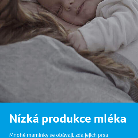
Nízká produkce mléka
Mnohé maminky se obávají, zda jejich prsa