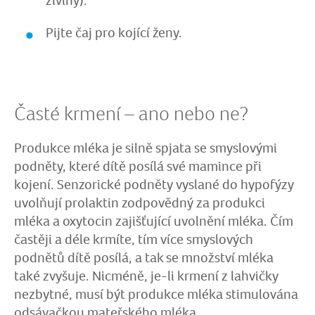
živiny).
Pijte čaj pro kojící ženy.
Časté krmení – ano nebo ne?
Produkce mléka je silně spjata se smyslovými
podněty, které dítě posílá své mamince při
kojení. Senzorické podněty vyslané do hypofýzy
uvolňují prolaktin zodpovědný za produkci
mléka a oxytocin zajišťující uvolnění mléka. Čím
častěji a déle krmíte, tím více smyslových
podnětů dítě posílá, a tak se množství mléka
také zvyšuje. Nicméně, je-li krmení z lahvičky
nezbytné, musí být produkce mléka stimulována
odsávačkou mateřského mléka.