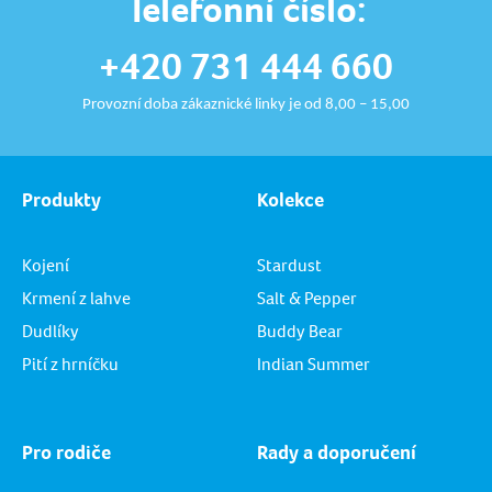
Telefonní číslo:
+420 731 444 660
Provozní doba zákaznické linky je od 8,00 – 15,00
Produkty
Kolekce
Kojení
Stardust
Krmení z lahve
Salt & Pepper
Dudlíky
Buddy Bear
Pití z hrníčku
Indian Summer
Pro rodiče
Rady a doporučení