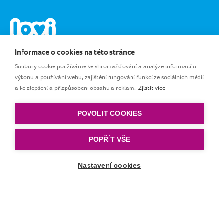
Informace o cookies na této stránce
Soubory cookie používáme ke shromažďování a analýze informací o
výkonu a používání webu, zajištění fungování funkcí ze sociálních médií
a ke zlepšení a přizpůsobení obsahu a reklam.
Zjistit více
CZ_CS
POVOLIT COOKIES
Pravidla a podmínky
|
Zásady ochrany osobních
údajů
|
Zásady cookies
POPŘÍT VŠE
© by LOVI. Všechna práva vyhrazena.
Nastavení cookies