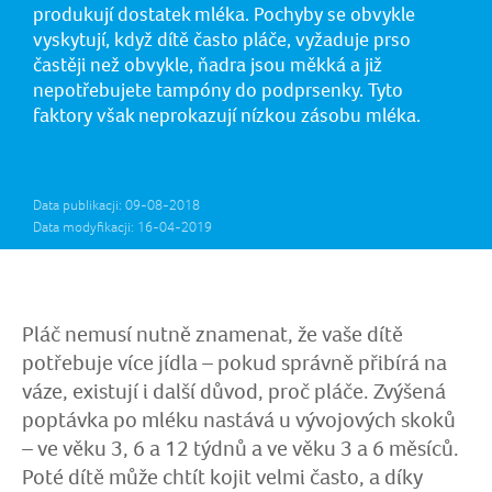
produkují dostatek mléka. Pochyby se obvykle
vyskytují, když dítě často pláče, vyžaduje prso
častěji než obvykle, ňadra jsou měkká a již
nepotřebujete tampóny do podprsenky. Tyto
faktory však neprokazují nízkou zásobu mléka.
Data publikacji: 09-08-2018
Data modyfikacji: 16-04-2019
Pláč nemusí nutně znamenat, že vaše dítě
potřebuje více jídla – pokud správně přibírá na
váze, existují i další důvod, proč pláče. Zvýšená
poptávka po mléku nastává u vývojových skoků
– ve věku 3, 6 a 12 týdnů a ve věku 3 a 6 měsíců.
Poté dítě může chtít kojit velmi často, a díky