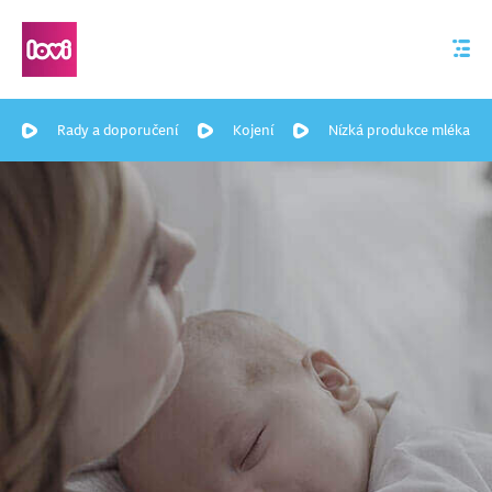
Rady a doporučení
Kojení
Nízká produkce mléka