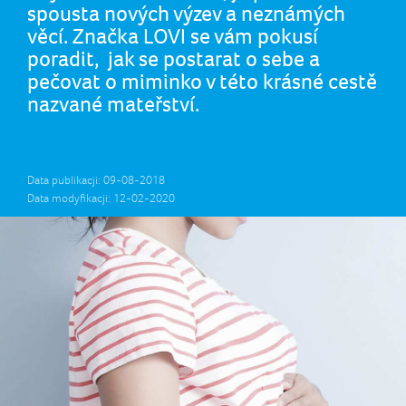
spousta nových výzev a neznámých
věcí. Značka LOVI se vám pokusí
poradit, jak se postarat o sebe a
pečovat o miminko v této krásné cestě
nazvané mateřství.
Data publikacji: 09-08-2018
Data modyfikacji: 12-02-2020