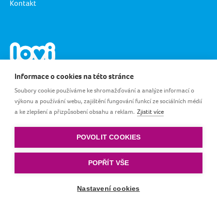
Kontakt
Informace o cookies na této stránce
Soubory cookie používáme ke shromažďování a analýze informací o
výkonu a používání webu, zajištění fungování funkcí ze sociálních médií
a ke zlepšení a přizpůsobení obsahu a reklam.
Zjistit více
CZ_CS
POVOLIT COOKIES
Pravidla a podmínky
|
Zásady ochrany osobních
údajů
|
Zásady cookies
POPŘÍT VŠE
© by LOVI. Všechna práva vyhrazena.
Nastavení cookies