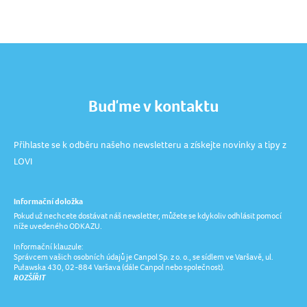
Buďme v kontaktu
Přihlaste se k odběru našeho newsletteru a získejte novinky a tipy z
LOVI
Informační doložka
Pokud už nechcete dostávat náš newsletter, můžete se kdykoliv odhlásit pomocí
níže uvedeného ODKAZU.
Informační klauzule:
Správcem vašich osobních údajů je Canpol Sp. z o. o., se sídlem ve Varšavě, ul.
Puławska 430, 02-884 Varšava (dále Canpol nebo společnost).
ROZŠÍŘIT