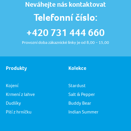
Neváhejte nás kontaktovat
Telefonní číslo:
+420 731 444 660
Provozní doba zákaznické linky je od 8,00 – 15,00
Produkty
Kolekce
Kojení
Stardust
Krmení z lahve
Salt & Pepper
Dudlíky
Buddy Bear
Pití z hrníčku
Indian Summer