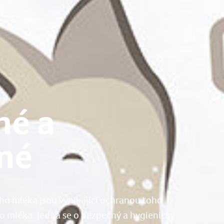
né a
né
ho mléka jsou vynikající ochranou toho
o mléka. Jedná se o bezpečný a hygienický