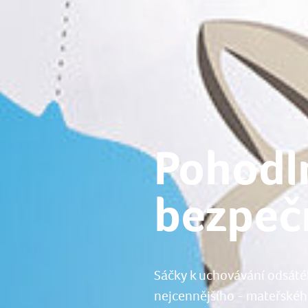
Pohodl
bezpeč
Sáčky k uchovávání odsáté
nejcennějšího - mateřskéh