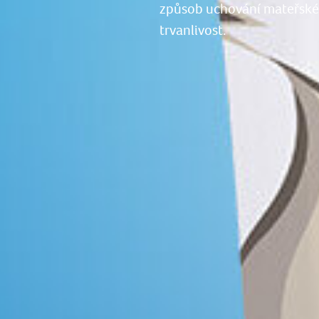
způsob uchování mateřskéh
trvanlivost.