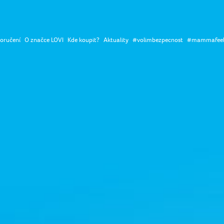
oručení
O značce LOVI
Kde koupit?
Aktuality
#volimbezpecnost
#mammafee