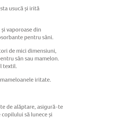
ta usucă și irită
 și vaporoase din
absorbante pentru sâni.
tori de mici dimensiuni,
 pentru sân sau mamelon.
 textil.
a mameloanele iritate.
te de alăptare, asigură-te
copilului să lunece și