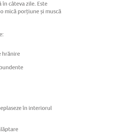
 în câteva zile. Este
r o mică porțiune și muscă
e:
e hrănire
 abundente
eplaseze în interiorul
alăptare