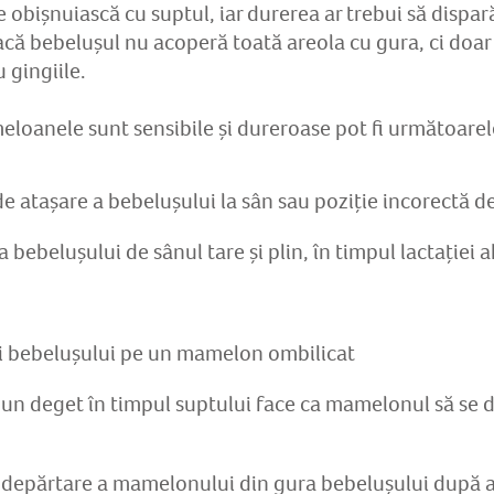
se obișnuiască cu suptul, iar durerea ar trebui să dispară
dacă bebelușul nu acoperă toată areola cu gura, ci doa
 gingiile.
loanele sunt sensibile și dureroase pot fi următoarel
e atașare a bebelușului la sân sau poziție incorectă d
 bebelușului de sânul tare și plin, în timpul lactației
ii bebelușului pe un mamelon ombilicat
un deget în timpul suptului face ca mamelonul să se d
ndepărtare a mamelonului din gura bebelușului după 