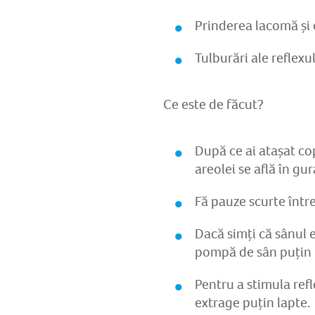
Prinderea lacomă și
Tulburări ale reflexul
Ce este de făcut?
După ce ai atașat co
areolei se află în gur
Fă pauze scurte între
Dacă simți că sânul e
pompă de sân puțin l
Pentru a stimula refl
extrage puțin lapte.