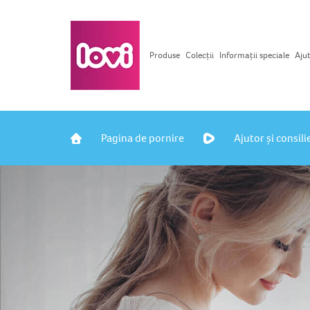
Produse
Colecții
Informații speciale
Ajut
Pagina de pornire
Ajutor și consili