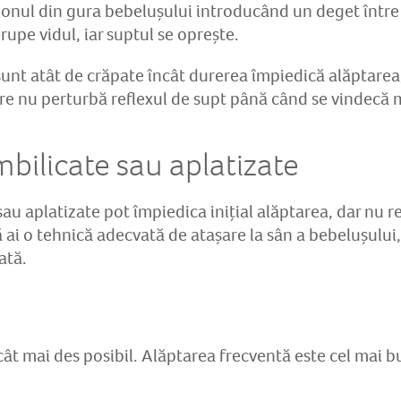
ul din gura bebelușului introducând un deget între sân
erupe vidul, iar suptul se oprește.
nt atât de crăpate încât durerea împiedică alăptarea
are nu perturbă reflexul de supt până când se vindecă
ilicate sau aplatizate
u aplatizate pot împiedica inițial alăptarea, dar nu 
 ai o tehnică adecvată de atașare la sân a bebelușului
ată.
ât mai des posibil. Alăptarea frecventă este cel mai b