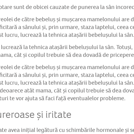
ptare sunt de obicei cauzate de punerea la sân incorec
areolei de către bebeluș și mușcarea mamelonului are d
citară a sânului și, prin urmare, staza laptelui, ceea 
st lucru, lucrează la tehnica atașării bebelușului la sân
, lucrează la tehnica atașării bebelușului la sân. Totuș
mama, cât și copilul trebuie să dea dovadă de pricepere
areolei de către bebeluș și mușcarea mamelonului are d
citară a sânului și, prin urmare, staza laptelui, ceea 
st lucru, lucrează la tehnica atașării bebelușului la sân
 deoarece atât mama, cât și copilul trebuie să dea dov
uri te vor ajuta să faci față eventualelor probleme.
roase și iritate
e avea inițial legătură cu schimbările hormonale și se