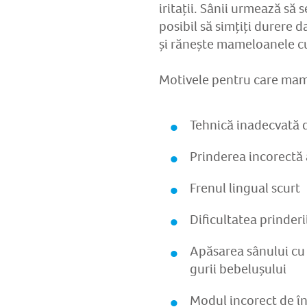
iritații. Sânii urmează să 
posibil să simțiți durere 
și rănește mameloanele cu
Motivele pentru care mame
Tehnică inadecvată d
Prinderea incorectă a
Frenul lingual scurt
Dificultatea prinder
Apăsarea sânului cu 
gurii bebelușului
Modul incorect de î