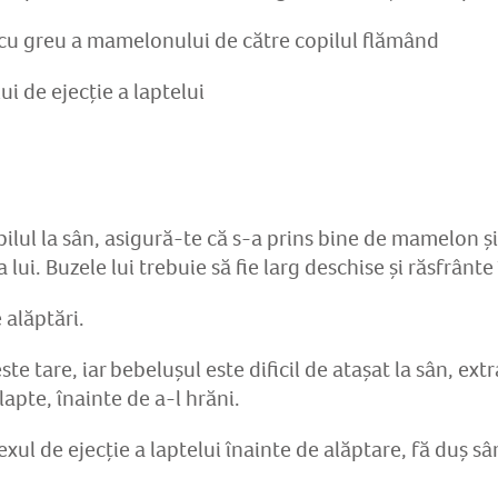
 cu greu a mamelonului de către copilul flămând
ui de ejecție a laptelui
pilul la sân, asigură-te că s-a prins bine de mamelon ș
a lui. Buzele lui trebuie să fie larg deschise și răsfrânte
 alăptări.
ste tare, iar bebelușul este dificil de atașat la sân, e
apte, înainte de a-l hrăni.
exul de ejecție a laptelui înainte de alăptare, fă duș sâ