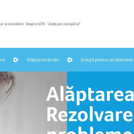
or și consiliere
Despre LOVI
Unde pot cumpăra?
ere
Alăptarea la sân
Soluții pentru problemele
Alăptarea
Rezolvar