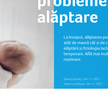
probleme
alăptare
La început, alăptarea poat
atât de mamă cât și de co
alăptării și fiziologia l
temporare. Află mai mul
rezolvare.
Data publikacji: 04-11-2021
Data modyfikacji: 04-11-2021