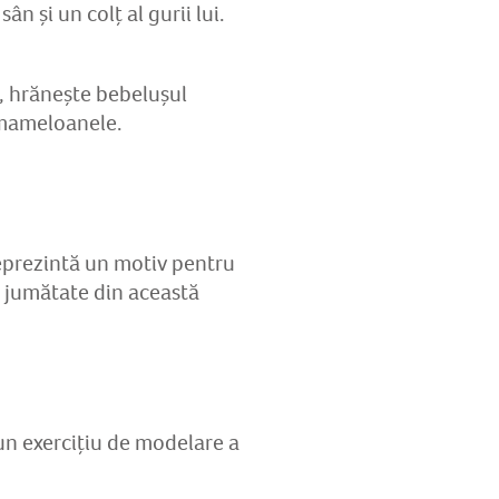
 și un colț al gurii lui.
, hrănește bebelușul
 mameloanele.
reprezintă un motiv pentru
, jumătate din această
un exercițiu de modelare a