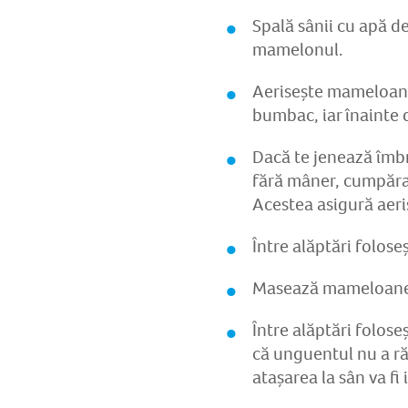
Spală sânii cu apă de
mamelonul.
Aerisește mameloanel
bumbac, iar înainte 
Dacă te jenează îmbr
fără mâner, cumpăra
Acestea asigură aeri
Între alăptări folos
Masează mameloanele
Între alăptări folos
că unguentul nu a ră
atașarea la sân va fi