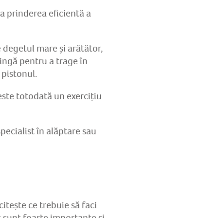
a prinderea eficientă a
 degetul mare și arătător,
ringă pentru a trage în
 pistonul.
este totodată un exercițiu
pecialist în alăptare sau
citește ce trebuie să faci
s sunt foarte importante și