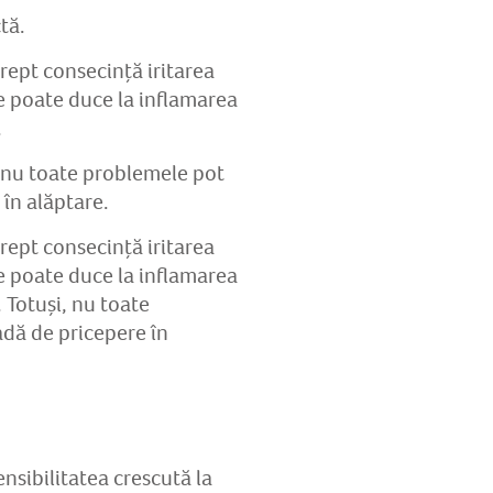
tă.
rept consecință iritarea
ce poate duce la inflamarea
.
i, nu toate problemele pot
 în alăptare.
rept consecință iritarea
ce poate duce la inflamarea
. Totuși, nu toate
adă de pricepere în
nsibilitatea crescută la