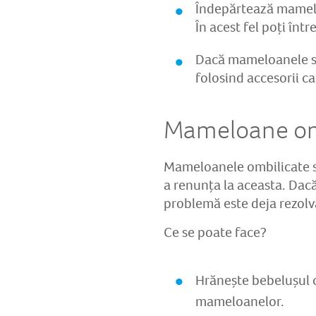
Îndepărtează mamelon
În acest fel poți într
Dacă mameloanele su
folosind accesorii c
Mameloane omb
Mameloanele ombilicate sa
a renunța la aceasta. Dacă
problemă este deja rezolv
Ce se poate face?
Hrănește bebelușul c
mameloanelor.