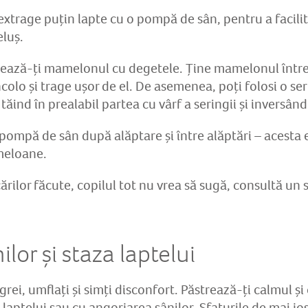
extrage puțin lapte cu o pompă de sân, pentru a facilit
eluș.
lează-ți mamelonul cu degetele. Ține mamelonul între
ncolo și trage ușor de el. De asemenea, poți folosi o se
ăind în prealabil partea cu vârf a seringii și inversând
 pompă de sân după alăptare și între alăptări – acesta 
meloane.
ărilor făcute, copilul tot nu vrea să sugă, consultă un s
lor și staza laptelui
grei, umflați și simți disconfort. Păstrează-ți calmul și 
 laptelui sau cu angorjarea sânilor. Sfaturile de mai jo