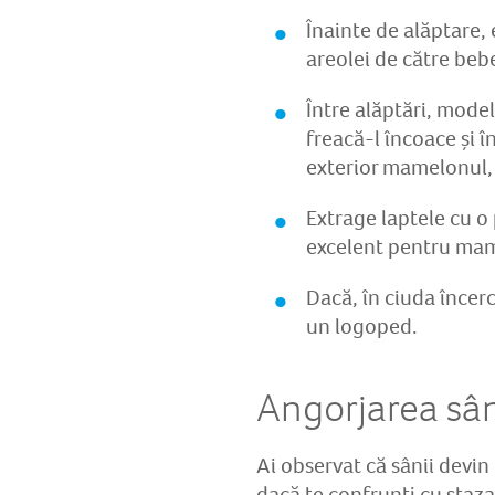
Înainte de alăptare, 
areolei de către beb
Între alăptări, mode
freacă-l încoace și î
exterior mamelonul, t
Extrage laptele cu o
excelent pentru ma
Dacă, în ciuda încerc
un logoped.
Angorjarea sâni
Ai observat că sânii devin 
dacă te confrunți cu staza