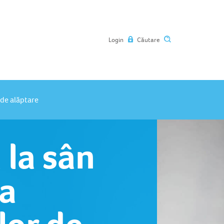
Login
Căutare
 de alăptare
 la sân
ea