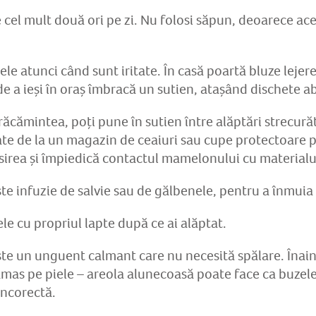
 cel mult două ori pe zi. Nu folosi săpun, deoarece aces
e atunci când sunt iritate. În casă poartă bluze lejere
de a ieși în oraș îmbracă un sutien, atașând dischete 
ăcămintea, poți pune în sutien între alăptări strecură
te de la un magazin de ceaiuri sau cupe protectoare
sirea și împiedică contactul mamelonului cu materialul
ește infuzie de salvie sau de gălbenele, pentru a înmui
 cu propriul lapte după ce ai alăptat.
ește un unguent calmant care nu necesită spălare. Înain
mas pe piele – areola alunecoasă poate face ca buzele 
 incorectă.