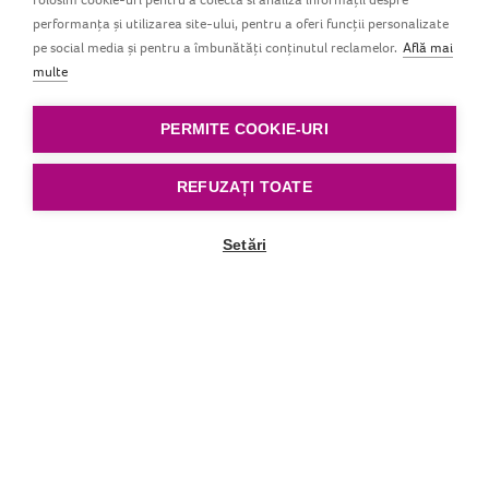
Setul de farfurii LOVI conține două farfurii necesare
performanța și utilizarea site-ului, pentru a oferi funcții personalizate
antrenamentului pentru masa de prânz. Perfecte
pe social media și pentru a îmbunătăți conținutul reclamelor.
Află mai
pentru a începe aventura de diversificare a dietei
multe
copilului! Setul conține doua farfurii de
culori diferite, potrivite mai multor tipuri de veselă.
PERMITE COOKIE-URI
REFUZAȚI TOATE
Setări
Derulare în jos