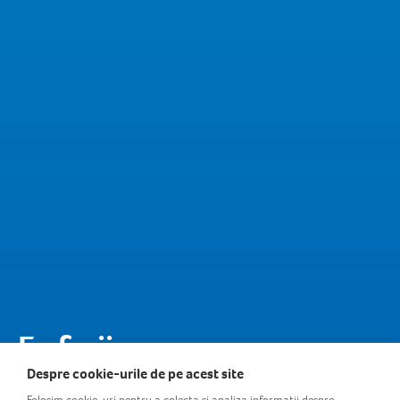
Farfurii
Despre cookie-urile de pe acest site
Folosim cookie-uri pentru a colecta si analiza informații despre