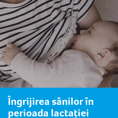
Îngrijirea sânilor în
perioada lactației