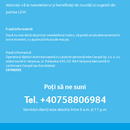
Abonați-vă la newsletterul și beneficiați de noutăți și sugestii din
partea LOVI
Frază informativă
Dacă nu mai doriți să primiți newsletterul nostru, vă puteți anula abonamentul în
orice moment, cu ajutorul linkului de mai jos.
Frază informativă:
Operatorul datelor dumneavoastră cu caracter personal este Canpol Sp. z o. o. cu
sediul social în Varșovia, ul. Puławska 430, 02-884 Varșovia (denumită în
continuare Canpol sau Societatea).
EXTINDERE
Poți să ne suni
Tel. +40758806984
Serviciul clienți este deschis între 9 a.m. și 17 p.m.