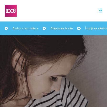
Ajutor și consiliere
Alăptarea la sân
Îngrijirea sânilo