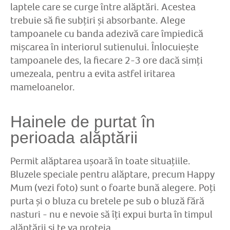
laptele care se curge între alăptări. Acestea
trebuie să fie subțiri și absorbante. Alege
tampoanele cu banda adezivă care împiedică
mișcarea în interiorul sutienului. Înlocuiește
tampoanele des, la fiecare 2-3 ore dacă simți
umezeala, pentru a evita astfel iritarea
mameloanelor.
Hainele de purtat în
perioada alăptării
Permit alăptarea ușoară în toate situațiile.
Bluzele speciale pentru alăptare, precum Happy
Mum (vezi foto) sunt o foarte bună alegere. Poți
purta și o bluza cu bretele pe sub o bluză fără
nasturi - nu e nevoie să îți expui burta în timpul
alăptării și
te va proteja