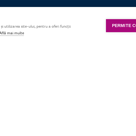
PERMITE C
 utilizarea site-ului, pentru a oferi funcții
Derulare în jos
Află mai multe