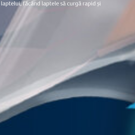
aptelui, făcând laptele să curgă rapid și