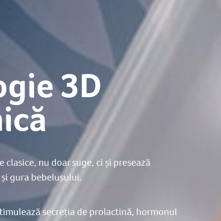
ogie 3D
ică
 clasice, nu doar suge, ci și presează
și gura bebelușului.
stimulează secreția de prolactină, hormonul