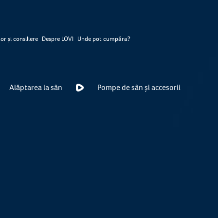
or și consiliere
Despre LOVI
Unde pot cumpăra?
Alăptarea la sân
Pompe de sân și accesorii