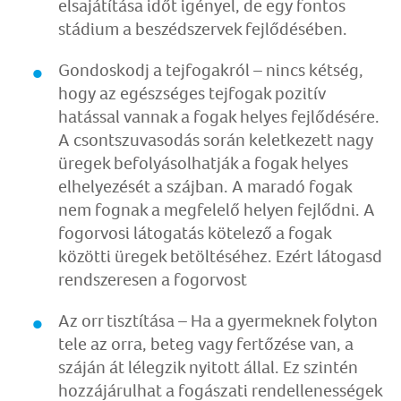
elsajátítása időt igényel, de egy fontos
stádium a beszédszervek fejlődésében.
Gondoskodj a tejfogakról – nincs kétség,
hogy az egészséges tejfogak pozitív
hatással vannak a fogak helyes fejlődésére.
A csontszuvasodás során keletkezett nagy
üregek befolyásolhatják a fogak helyes
elhelyezését a szájban. A maradó fogak
nem fognak a megfelelő helyen fejlődni. A
fogorvosi látogatás kötelező a fogak
közötti üregek betöltéséhez. Ezért látogasd
rendszeresen a fogorvost
Az orr tisztítása – Ha a gyermeknek folyton
tele az orra, beteg vagy fertőzése van, a
száján át lélegzik nyitott állal. Ez szintén
hozzájárulhat a fogászati rendellenességek