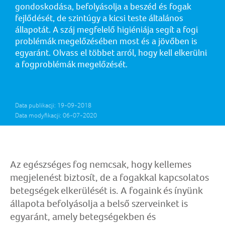
gondoskodása, befolyásolja a beszéd és fogak
fejlődését, de szintúgy a kicsi teste általános
állapotát. A száj megfelelő higiéniája segít a fogi
problémák megelőzésében most és a jövőben is
egyaránt. Olvass el többet arról, hogy kell elkerülni
a fogproblémák megelőzését.
Data publikacji: 19-09-2018
Data modyfikacji: 06-07-2020
Az egészséges fog nemcsak, hogy kellemes
megjelenést biztosít, de a fogakkal kapcsolatos
betegségek elkerülését is. A fogaink és ínyünk
állapota befolyásolja a belső szerveinket is
egyaránt, amely betegségekben és