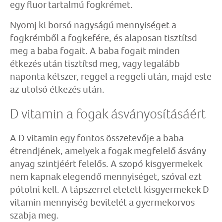
egy fluor tartalmú fogkrémet.
Nyomj ki borsó nagyságú mennyiséget a
fogkrémből a fogkefére, és alaposan tisztítsd
meg a baba fogait. A baba fogait minden
étkezés után tisztítsd meg, vagy legalább
naponta kétszer, reggel a reggeli után, majd este
az utolsó étkezés után.
D vitamin a fogak ásványosításáért
A D vitamin egy fontos összetevője a baba
étrendjének, amelyek a fogak megfelelő ásvány
anyag szintjéért felelős. A szopó kisgyermekek
nem kapnak elegendő mennyiséget, szóval ezt
pótolni kell. A tápszerrel etetett kisgyermekek D
vitamin mennyiség bevitelét a gyermekorvos
szabja meg.