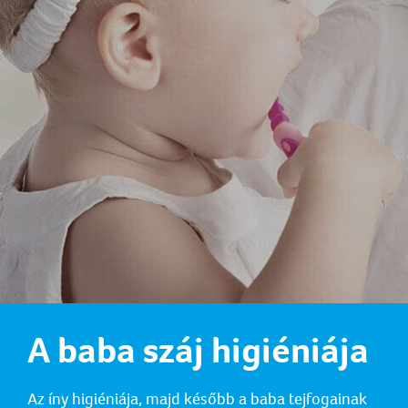
A baba száj higiéniája
Az íny higiéniája, majd később a baba tejfogainak