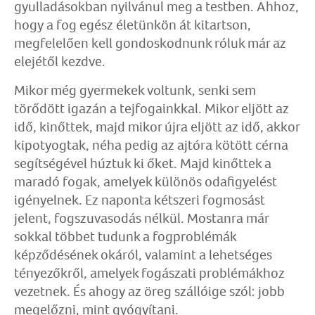
gyulladásokban nyilvánul meg a testben. Ahhoz,
hogy a fog egész életünkön át kitartson,
megfelelően kell gondoskodnunk róluk már az
elejétől kezdve.
Mikor még gyermekek voltunk, senki sem
törődött igazán a tejfogainkkal. Mikor eljött az
idő, kinőttek, majd mikor újra eljött az idő, akkor
kipotyogtak, néha pedig az ajtóra kötött cérna
segítségével húztuk ki őket. Majd kinőttek a
maradó fogak, amelyek különös odafigyelést
igényelnek. Ez naponta kétszeri fogmosást
jelent, fogszuvasodás nélkül. Mostanra már
sokkal többet tudunk a fogproblémák
képződésének okáról, valamint a lehetséges
tényezőkről, amelyek fogászati problémákhoz
vezetnek. És ahogy az öreg szállóige szól: jobb
megelőzni, mint gyógyítani.