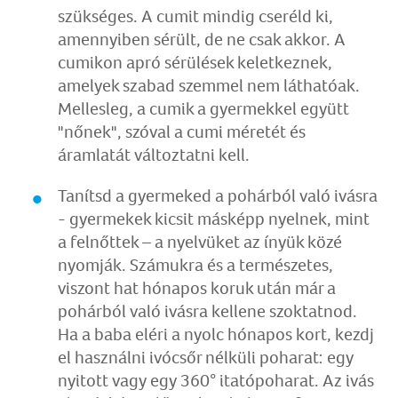
szükséges. A cumit mindig cseréld ki,
amennyiben sérült, de ne csak akkor. A
cumikon apró sérülések keletkeznek,
amelyek szabad szemmel nem láthatóak.
Mellesleg, a cumik a gyermekkel együtt
"nőnek", szóval a cumi méretét és
áramlatát változtatni kell.
Tanítsd a gyermeked a pohárból való ivásra
- gyermekek kicsit másképp nyelnek, mint
a felnőttek – a nyelvüket az ínyük közé
nyomják. Számukra és a természetes,
viszont hat hónapos koruk után már a
pohárból való ivásra kellene szoktatnod.
Ha a baba eléri a nyolc hónapos kort, kezdj
el használni ivócsőr nélküli poharat: egy
nyitott vagy egy 360° itatópoharat. Az ivás