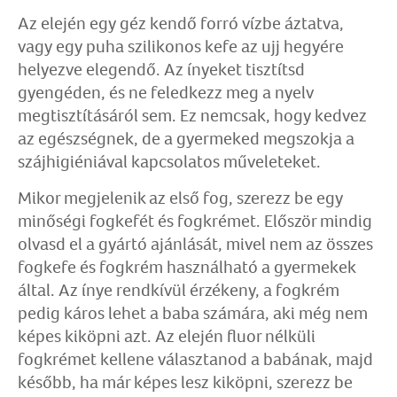
Az elején egy géz kendő forró vízbe áztatva,
vagy egy puha szilikonos kefe az ujj hegyére
helyezve elegendő. Az ínyeket tisztítsd
gyengéden, és ne feledkezz meg a nyelv
megtisztításáról sem. Ez nemcsak, hogy kedvez
az egészségnek, de a gyermeked megszokja a
szájhigiéniával kapcsolatos műveleteket.
Mikor megjelenik az első fog, szerezz be egy
minőségi fogkefét és fogkrémet. Először mindig
olvasd el a gyártó ajánlását, mivel nem az összes
fogkefe és fogkrém használható a gyermekek
által. Az ínye rendkívül érzékeny, a fogkrém
pedig káros lehet a baba számára, aki még nem
képes kiköpni azt. Az elején fluor nélküli
fogkrémet kellene választanod a babának, majd
később, ha már képes lesz kiköpni, szerezz be