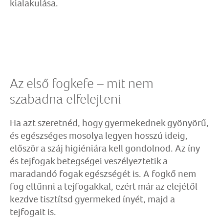
kialakulása.
Az első fogkefe – mit nem
szabadna elfelejteni
Ha azt szeretnéd, hogy gyermekednek gyönyörű,
és egészséges mosolya legyen hosszú ideig,
először a száj higiéniára kell gondolnod. Az íny
és tejfogak betegségei veszélyeztetik a
maradandó fogak egészségét is. A fogkő nem
fog eltűnni a tejfogakkal, ezért már az elejétől
kezdve tisztítsd gyermeked ínyét, majd a
tejfogait is.