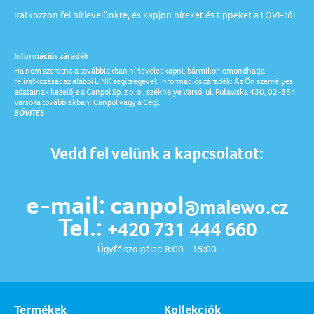
Iratkozzon fel hírlevelünkre, és kapjon híreket és tippeket a LOVI-tól
Információs záradék
Ha nem szeretne a továbbiakban hírlevelet kapni, bármikor lemondhatja
feliratkozását az alábbi LINK segítségével. Információs záradék: Az Ön személyes
adatainak kezelője a Canpol Sp. z o. o., székhelye Varsó, ul. Puławska 430, 02-884
Varsó (a továbbiakban: Canpol vagy a Cég).
BŐVÍTÉS
Vedd fel velünk a kapcsolatot:
e-mail: canpol
@malewo.cz
Tel.:
+420 731 444 660
Ügyfélszolgálat: 8:00 - 15:00
Termékek
Kollekciók