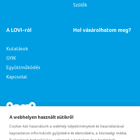
Szülők
A LOVI-ról
Hol vásárolhatom meg?
Kutatások
GYIK
Együttműködés
Kapcsolat
A webhelyen használt sütikről
Cookie-kat használunk a webhely teljesítményével és használatával
kapcsolatos információk gyűjtésére és elemzésére, a közösségi média
funkcióinak biztosítására, valamint a tartalom és a hirdetések