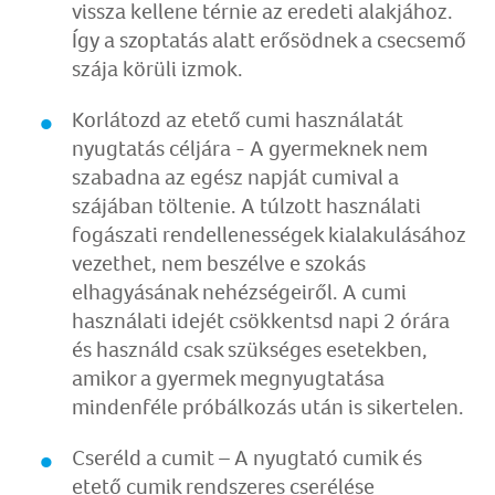
vissza kellene térnie az eredeti alakjához.
Így a szoptatás alatt erősödnek a csecsemő
szája körüli izmok.
Korlátozd az etető cumi használatát
nyugtatás céljára - A gyermeknek nem
szabadna az egész napját cumival a
szájában töltenie. A túlzott használati
fogászati rendellenességek kialakulásához
vezethet, nem beszélve e szokás
elhagyásának nehézségeiről. A cumi
használati idejét csökkentsd napi 2 órára
és használd csak szükséges esetekben,
amikor a gyermek megnyugtatása
mindenféle próbálkozás után is sikertelen.
Cseréld a cumit – A nyugtató cumik és
etető cumik rendszeres cserélése