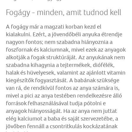
Fogágy - minden, amit tudnod kell
A fogágy már a magzati korban kezd el
kialakulni. Ezért, a jövendőbéli anyuka étrendje
nagyon fontos; nem szabadna hiányoznia a
foszfornak és kalciumnak, mivel ezek az anyagok
alkotják a fogak struktúráját. Az anyukának nem
szabadna kihagynia a tejtermékek, diófélék,
halak és hüvelyesek, valamint az ajánlott vitamin
kiegészítők fogyasztását. A babának szüksége
van rá, de rendkívül fontos az anya számára is,
mivel a pici az anya testében rendelkezésre álló
források felhasználásával tudja pótolni e
anyagok hiányosságát. Ha az anya nem juttat
elég kalciumot a baba és saját szervezetébe, a
jövőben fennáll a csontritkulás kockázatának