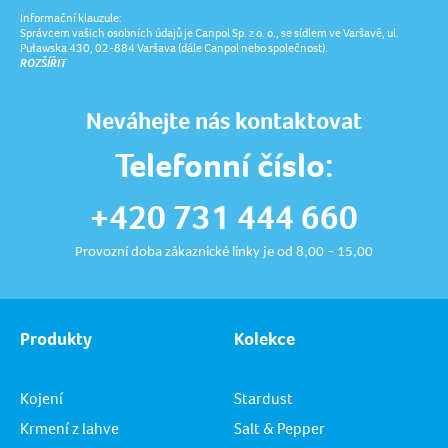
Informační klauzule:
Správcem vašich osobních údajů je Canpol Sp. z o. o., se sídlem ve Varšavě, ul.
Puławska 430, 02-884 Varšava (dále Canpol nebo společnost).
ROZŠÍŘIT
Neváhejte nás kontaktovat
Telefonní číslo:
+420 731 444 660
Provozní doba zákaznické linky je od 8,00 – 15,00
Produkty
Kolekce
Kojení
Stardust
Krmení z lahve
Salt & Pepper