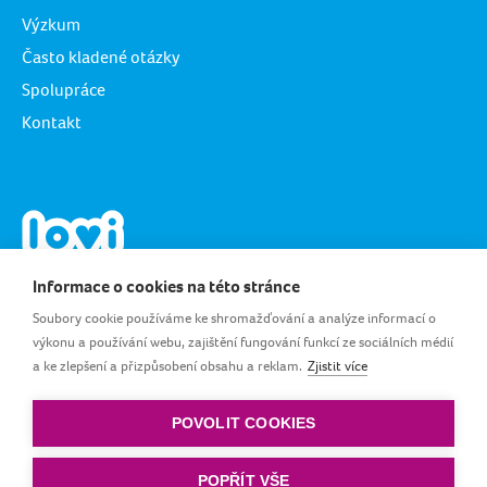
Výzkum
Často kladené otázky
Spolupráce
Kontakt
Informace o cookies na této stránce
Soubory cookie používáme ke shromažďování a analýze informací o
výkonu a používání webu, zajištění fungování funkcí ze sociálních médií
a ke zlepšení a přizpůsobení obsahu a reklam.
Zjistit více
CZ_CS
POVOLIT COOKIES
Pravidla a podmínky
|
Zásady ochrany osobních
údajů
|
Zásady cookies
POPŘÍT VŠE