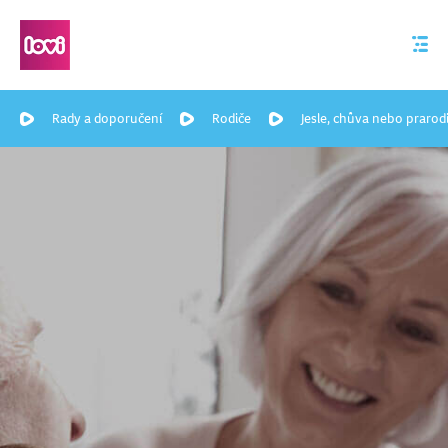
Rady a doporučení
Rodiče
Jesle, chůva nebo prarodi