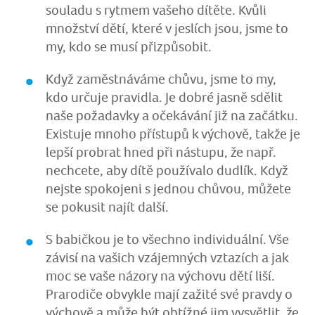
souladu s rytmem vašeho dítěte. Kvůli
množství dětí, které v jeslích jsou, jsme to
my, kdo se musí přizpůsobit.
Když zaměstnáváme chůvu, jsme to my,
kdo určuje pravidla. Je dobré jasně sdělit
naše požadavky a očekávání již na začátku.
Existuje mnoho přístupů k výchově, takže je
lepší probrat hned při nástupu, že např.
nechcete, aby dítě používalo dudlík. Když
nejste spokojeni s jednou chůvou, můžete
se pokusit najít další.
S babičkou je to všechno individuální. Vše
závisí na vašich vzájemných vztazích a jak
moc se vaše názory na výchovu dětí liší.
Prarodiče obvykle mají zažité své pravdy o
výchově a může být obtížné jim vysvětlit, že