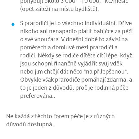
pohybují okolo 3 000 – 10 000,- Kč/měsíc
(opět záleží na místu bydliště).
S prarodiči je to všechno individuální. Dříve
nikoho ani nenapadlo platit babičce za péči
o své vnoučata. V dnešní době to závisí na
poměrech a domluvě mezi prarodiči a
rodiči. Někdy se rodiče dítěte cítí lépe, když
jsou schopni finančně vyjádřit svůj vděk
nebo jim chtějí dát něco "na přilepšenou".
Obvykle však prarodiče pomáhají zdarma, a
to je jeden z důvodů, proč je rodinná péče
preferována..
Ne každá z těchto forem péče je z různých
důvodů dostupná.