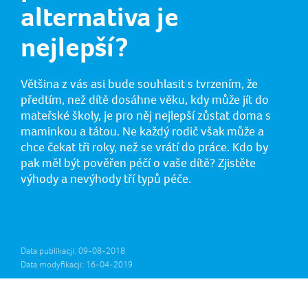
alternativa je
nejlepší?
Většina z vás asi bude souhlasit s tvrzením, že
předtím, než dítě dosáhne věku, kdy může jít do
mateřské školy, je pro něj nejlepší zůstat doma s
maminkou a tátou. Ne každý rodič však může a
chce čekat tři roky, než se vrátí do práce. Kdo by
pak měl být pověřen péčí o vaše dítě? Zjistěte
výhody a nevýhody tří typů péče.
Data publikacji: 09-08-2018
Data modyfikacji: 16-04-2019