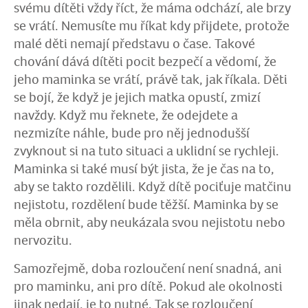
svému dítěti vždy říct, že máma odchází, ale brzy
se vrátí. Nemusíte mu říkat kdy přijdete, protože
malé děti nemají představu o čase. Takové
chování dává dítěti pocit bezpečí a vědomí, že
jeho maminka se vrátí, právě tak, jak říkala. Děti
se bojí, že když je jejich matka opustí, zmizí
navždy. Když mu řeknete, že odejdete a
nezmizíte náhle, bude pro něj jednodušší
zvyknout si na tuto situaci a uklidní se rychleji.
Maminka si také musí být jista, že je čas na to,
aby se takto rozdělili. Když dítě pociťuje matčinu
nejistotu, rozdělení bude těžší. Maminka by se
měla obrnit, aby neukázala svou nejistotu nebo
nervozitu.
Samozřejmě, doba rozloučení není snadná, ani
pro maminku, ani pro dítě. Pokud ale okolnosti
jinak nedají, je to nutné. Tak se rozloučení