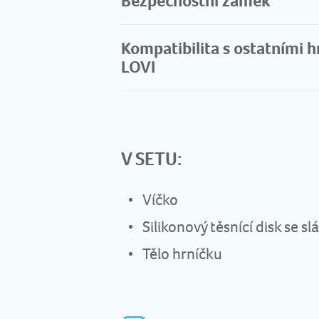
Bezpečnostní zámek
Kompatibilita s ostatními h
LOVI
V SETU:
Víčko
Silikonový těsnící disk se s
Tělo hrníčku