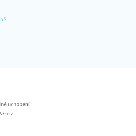
ubě
dné uchopení.
k&Go a