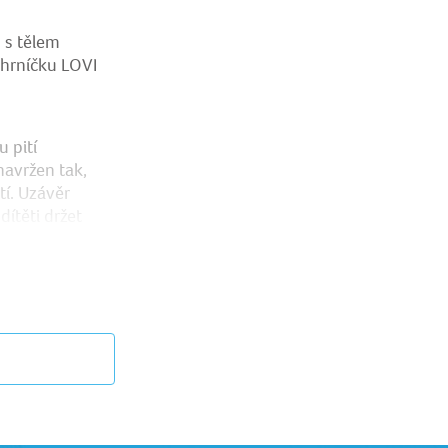
 s tělem
 hrníčku LOVI
u
 pití
navržen tak,
í. Uzávěr
dítěti držet
u kamkoliv.