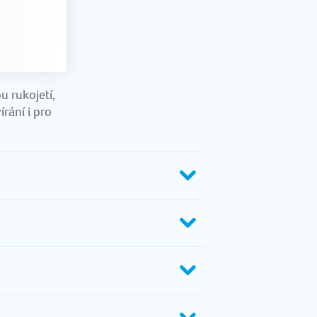
u rukojetí,
rání i pro