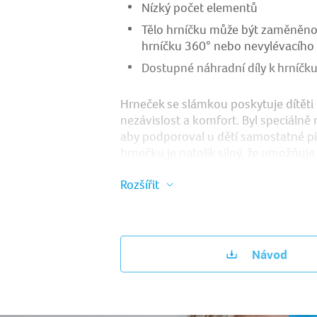
Nízký počet elementů
Tělo hrníčku může být zaměněno
hrníčku 360° nebo nevylévacího
Dostupné náhradní díly k hrníčk
Hrneček se slámkou poskytuje dítěti u
nezávislost a komfort. Byl speciálně 
aby podporoval u dětí samostatné pit
hrnečku je natolik silný, že umožňuje 
hrneček i při pohybu a vzít ho s sebo
Rozšířit
Návod