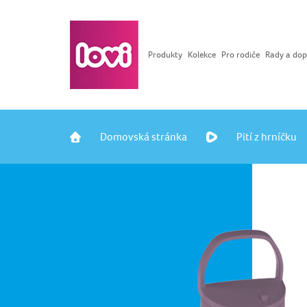
Produkty
Kolekce
Pro rodiče
Rady a dop
Domovská stránka
Pití z hrníčku