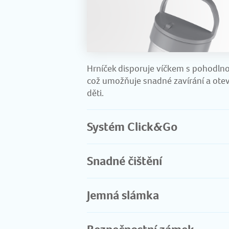
Hrníček disporuje víčkem s pohodlno
což umožňuje snadné zavírání a oteví
děti.
Systém Click&Go
Snadné čištění
Jemná slámka