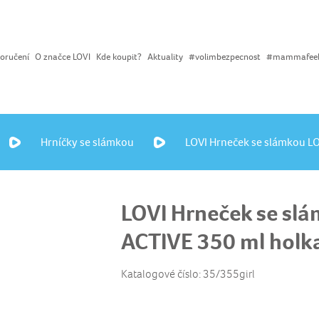
oručení
O značce LOVI
Kde koupit?
Aktuality
#volimbezpecnost
#mammafee
Hrníčky se slámkou
LOVI Hrneček se slámkou L
LOVI Hrneček se sl
ACTIVE 350 ml holk
Katalogové číslo: 35/355girl