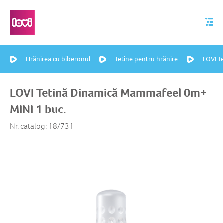
Hrănirea cu biberonul
Tetine pentru hrănire
LOVI T
LOVI Tetină Dinamică Mammafeel 0m+
MINI 1 buc. ​
Nr. catalog: 18/731