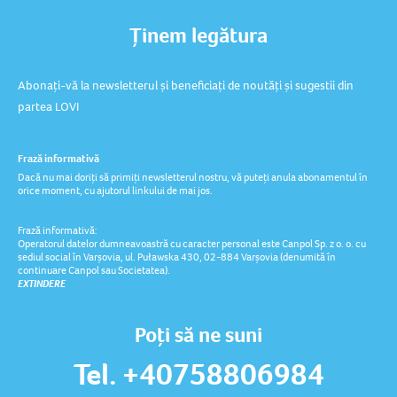
Ținem legătura
Abonați-vă la newsletterul și beneficiați de noutăți și sugestii din
partea LOVI
Frază informativă
Dacă nu mai doriți să primiți newsletterul nostru, vă puteți anula abonamentul în
orice moment, cu ajutorul linkului de mai jos.
Frază informativă:
Operatorul datelor dumneavoastră cu caracter personal este Canpol Sp. z o. o. cu
sediul social în Varșovia, ul. Puławska 430, 02-884 Varșovia (denumită în
continuare Canpol sau Societatea).
EXTINDERE
Poți să ne suni
Tel. +40758806984