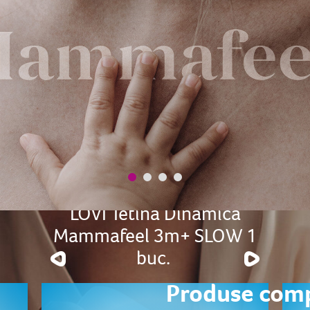
LOVI Tetină Dinamică
Mammafeel 3m+ SLOW 1
buc. ​
Produse com