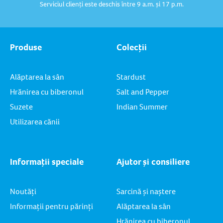
Serviciul clienți este deschis între 9 a.m. și 17 p.m.
Produse
Colecții
Alăptarea la sân
Stardust
Hrănirea cu biberonul
Salt and Pepper
Suzete
Indian Summer
Utilizarea cănii
Informații speciale
Ajutor și consiliere
Noutăți
Sarcină și naștere
Informații pentru părinți
Alăptarea la sân
Hrănirea cu biberonul