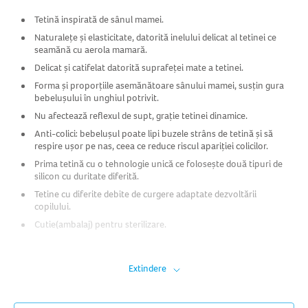
Tetină inspirată de sânul mamei.
Naturalețe și elasticitate, datorită inelului delicat al tetinei ce
seamănă cu aerola mamară.
Delicat și catifelat datorită suprafeței mate a tetinei.
Forma și proporțiile asemănătoare sânului mamei, susțin gura
bebelușului în unghiul potrivit.
Nu afectează reflexul de supt, grație tetinei dinamice.
Anti-colici: bebelușul poate lipi buzele strâns de tetină și să
respire ușor pe nas, ceea ce reduce riscul apariției colicilor.
Prima tetină cu o tehnologie unică ce folosește două tipuri de
silicon cu duritate diferită.
Tetine cu diferite debite de curgere adaptate dezvoltării
copilului.
Cutie(ambalaj) pentru sterilizare.
Inovatorul biberon LOVI Mammafeel este cât se poate de apropiată
de sânul mamei.​
Extindere
Designul unic al tetinei, inspirat de sânul feminin, susține alăptarea și
reduce riscul de colici.​