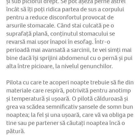
și sub piciorul drept. Se pot așeza perne astfel
încât să îți poți ridica partea de sus a corpului
pentru a reduce disconfortul provocat de
arsurile stomacale. Când stai culcată pe o
suprafață plană, conținutul stomacului se
revarsă mai ușor înapoi în esofag. Într-o
perioadă mai avansată a sarcinii, te vei simți mai
bine dacă își sprijini abdomenul cu o pernă și pui
alta între picioare, la nivelul genunchilor.
Pilota cu care te acoperi noapte trebuie să fie din
materiale care respiră, potrivită pentru anotimp
și temperatură și ușoară. O pilotă călduroasă și
grea va scădea semnificativ șansele de somn bun
noaptea; la fel și una ușoară, care vă va obliga pe
tine sau pe partener să căutați noaptea încă o
pătură.