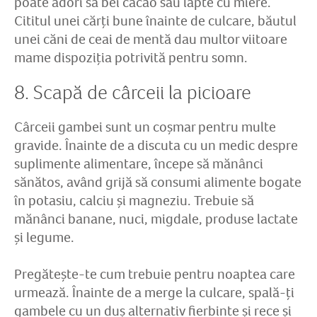
poate adori să bei cacao sau lapte cu miere.
Cititul unei cărți bune înainte de culcare, băutul
unei căni de ceai de mentă dau multor viitoare
mame dispoziția potrivită pentru somn.
8. Scapă de cârceii la picioare
Cârceii gambei sunt un coșmar pentru multe
gravide. Înainte de a discuta cu un medic despre
suplimente alimentare, începe să mănânci
sănătos, având grijă să consumi alimente bogate
în potasiu, calciu și magneziu. Trebuie să
mănânci banane, nuci, migdale, produse lactate
și legume.
Pregătește-te cum trebuie pentru noaptea care
urmează. Înainte de a merge la culcare, spală-ți
gambele cu un duș alternativ fierbinte și rece și