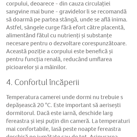
corpului, deoarece - din cauza circulației
sangvine mai bune - gravidelor li se recomandă
să doarmă pe partea stângă, unde se află inima.
Astfel, sângele curge fără efort către placentă,
alimentând fătul cu nutrienți și substanțe
necesare pentru o dezvoltare corespunzătoare.
Această poziție a corpului este benefică și
pentru funcția renală, reducând umflarea
picioarelor și a mâinilor.
4. Confortul încăperii
Temperatura camerei unde dormi nu trebuie s
depășească 20 °C. Este important să aerisești
dormitorul. Dacă este iarnă, deschide larg
fereastra și ieși puțin din cameră. La temperaturi
mai confortabile, lasă peste noapte fereastra
deschisă pe jumătate sau de tot. Asigurarea