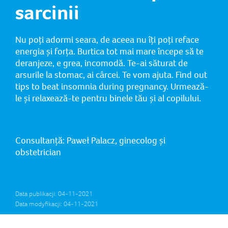
sarcinii
Nu poți adormi seara, de aceea nu îți poți reface
energia și forța. Burtica tot mai mare începe să te
deranjeze, e grea, incomodă. Te-ai săturat de
arsurile la stomac, ai cârcei. Te vom ajuta. Find out
tips to beat insomnia during pregnancy. Urmează-
le și relaxează-te pentru binele tău și al copilului.
Consultanță: Paweł Palacz, ginecolog și
obstetrician
Data publikacji: 04-11-2021
Data modyfikacji: 04-11-2021