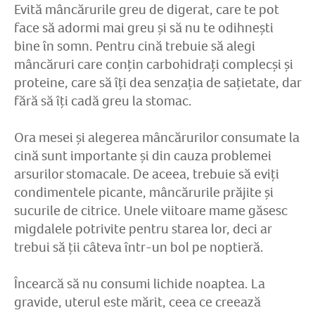
Evită mâncărurile greu de digerat, care te pot
face să adormi mai greu și să nu te odihnești
bine în somn. Pentru cină trebuie să alegi
mâncăruri care conțin carbohidrați complecși și
proteine, care să îți dea senzația de sațietate, dar
fără să îți cadă greu la stomac.
Ora mesei și alegerea mâncărurilor consumate la
cină sunt importante și din cauza problemei
arsurilor stomacale. De aceea, trebuie să eviți
condimentele picante, mâncărurile prăjite și
sucurile de citrice. Unele viitoare mame găsesc
migdalele potrivite pentru starea lor, deci ar
trebui să ții câteva într-un bol pe noptieră.
Încearcă să nu consumi lichide noaptea. La
gravide, uterul este mărit, ceea ce creează