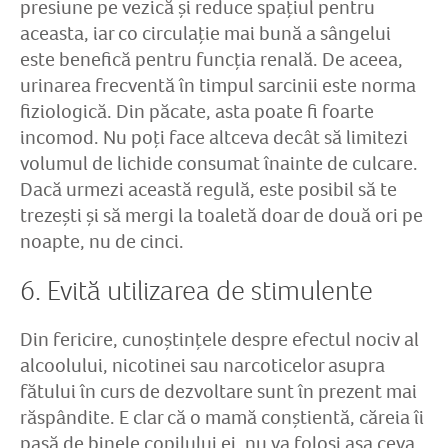
presiune pe vezică și reduce spațiul pentru
aceasta, iar co circulație mai bună a sângelui
este benefică pentru funcția renală. De aceea,
urinarea frecventă în timpul sarcinii este norma
fiziologică. Din păcate, asta poate fi foarte
incomod. Nu poți face altceva decât să limitezi
volumul de lichide consumat înainte de culcare.
Dacă urmezi această regulă, este posibil să te
trezești și să mergi la toaletă doar de două ori pe
noapte, nu de cinci.
6. Evită utilizarea de stimulente
Din fericire, cunoștințele despre efectul nociv al
alcoolului, nicotinei sau narcoticelor asupra
fătului în curs de dezvoltare sunt în prezent mai
răspândite. E clar că o mamă conștientă, căreia îi
pasă de binele copilului ei, nu va folosi așa ceva.