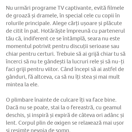
Nu urmări programe TV captivante, evită filmele
de groază și dramele, în special cele cu copii în
rolurile principale. Alege cărți ușoare și plăcute
de citit în pat. Hotărăște împreună cu partenerul
tău că, indiferent ce se întâmplă, seara nu este
momentul potrivit pentru discuții serioase sau
chiar pentru certuri. Trebuie să ai grijă chiar tu să
încerci să nu te gândești la lucruri rele și să nu-ți
faci griji pentru viitor. Când începi să ai astfel de
gânduri, fă altceva, ca să nu îți stea și mai mult
mintea la ele.
O plimbare înainte de culcare îți va face bine.
Dacă nu se poate, stai la o fereastră, cu geamul
deschis, și inspiră și expiră de câteva ori adânc și
lent. Corpul plin de oxigen se relaxează mai ușor
și resimte nevoia de somn.