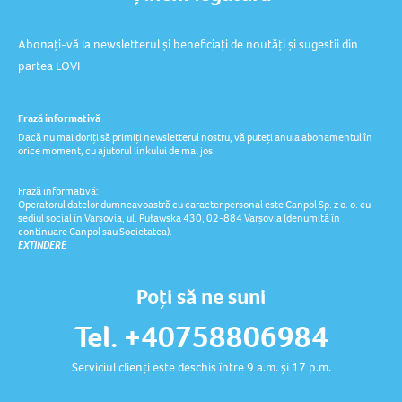
Abonați-vă la newsletterul și beneficiați de noutăți și sugestii din
partea LOVI
Frază informativă
Dacă nu mai doriți să primiți newsletterul nostru, vă puteți anula abonamentul în
orice moment, cu ajutorul linkului de mai jos.
Frază informativă:
Operatorul datelor dumneavoastră cu caracter personal este Canpol Sp. z o. o. cu
sediul social în Varșovia, ul. Puławska 430, 02-884 Varșovia (denumită în
continuare Canpol sau Societatea).
EXTINDERE
Poți să ne suni
Tel. +40758806984
Serviciul clienți este deschis între 9 a.m. și 17 p.m.