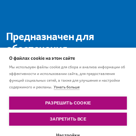
Предназначен для
обеспечения
безопасности самых
О файлах cookie на этом сайте
Мы используем файлы cookie для сбора и анализа информации об
маленьких
эффективности и использовании сайта, для предоставления
функций социальных сетей, а также для улучшения и настройки
содержимого и рекламы.
Узнать больше
Щит имеет сглаженные края, что исключает риск
появления царапин
РАЗРЕШИТЬ COOKIE
ЗАПРЕТИТЬ ВСЕ
Настройки