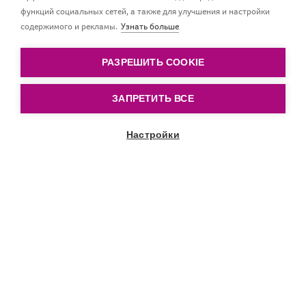
функций социальных сетей, а также для улучшения и настройки
Благодаря очень маленькому и легкому щиту LOVI
содержимого и рекламы.
Узнать больше
miniSOOTHER лучше адаптируется к маленькому
лицу
РАЗРЕШИТЬ COOKIE
ЗАПРЕТИТЬ ВСЕ
Настройки
Прокрутить вниз