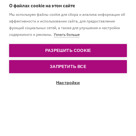
О файлах cookie на этом сайте
Эксклюзивная защита
Мы используем файлы cookie для сбора и анализа информации об
эффективности и использовании сайта, для предоставления
функций социальных сетей, а также для улучшения и настройки
Высоко впитывающие и исключительно тонкие
содержимого и рекламы.
Узнать больше
нагрудники Discreet Elegance обеспечивают
сухость днем и ночью.
РАЗРЕШИТЬ COOKIE
ЗАПРЕТИТЬ ВСЕ
Настройки
Прокрутить вниз