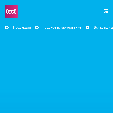
Продукция
Грудное вскармливание
Вкладыши д