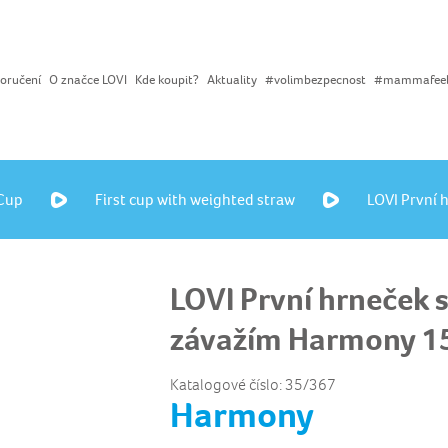
oručení
O značce LOVI
Kde koupit?
Aktuality
#volimbezpecnost
#mammafee
 Cup
First cup with weighted straw
LOVI První 
LOVI První hrneček 
závažím Harmony 1
Katalogové číslo: 35/367
Harmony