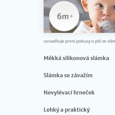
usnadňuje první pokusy o pití ze slá
Měkká silikonová slámka
Slámka se závažím
Nevylévací hrneček
Lehký a praktický