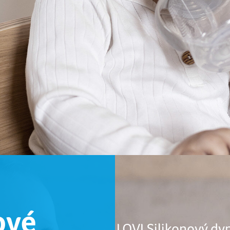
ové
LOVI Silikonový d