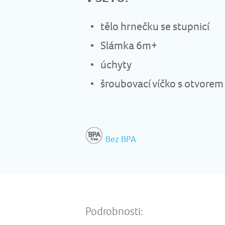
tělo hrnečku se stupnicí
Slámka 6m+
úchyty
šroubovací víčko s otvorem
Bez BPA
Podrobnosti: