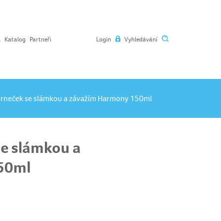
l
Katalog
Partneři
Login
Vyhledávání
hrneček se slámkou a závažím Harmony 150ml
se slámkou a
50ml