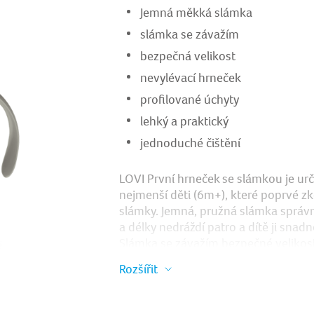
Jemná měkká slámka
slámka se závažím
bezpečná velikost
nevylévací hrneček
profilované úchyty
lehký a praktický
jednoduché čištění
LOVI První hrneček se slámkou je ur
nejmenší děti (6m+), které poprvé zko
slámky. Jemná, pružná slámka sprá
a délky nedráždí patro a dítě ji snad
Slámka se závažím bezpečné velikos
s nápojem a umožňuje pít volně z jak
Rozšířit
Malá velikost hrnku (150 ml) a odní
umožňující pití ze všech stran z něj dě
hrneček pro děti, které se učí pít ze s