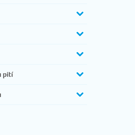
pití
ů